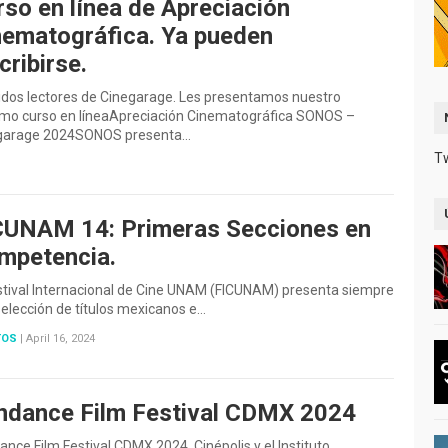
rso en línea de Apreciación
nematográfica. Ya pueden
cribirse.
idos lectores de Cinegarage. Les presentamos nuestro
imo curso en líneaApreciación Cinematográfica SONOS –
garage 2024SONOS presenta…
T
CUNAM 14: Primeras Secciones en
mpetencia.
stival Internacional de Cine UNAM (FICUNAM) presenta siempre
elección de títulos mexicanos e…
TOS
|
April 16, 2024
ndance Film Festival CDMX 2024
nce Film Festival CDMX 2024. Cinépolis y el Instituto