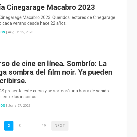
ía Cinegarage Macabro 2023
 Cinegarage Macabro 2023. Queridos lectores de Cinegarage.
 cada verano desde hace 22 años…
TOS
|
August 15, 2023
so de cine en línea. Sombrío: La
ga sombra del film noir. Ya pueden
cribirse.
 presenta este curso y se sorteará una barra de sonido
entre los inscritos…
TOS
|
June 27, 2023
2
3
…
49
NEXT