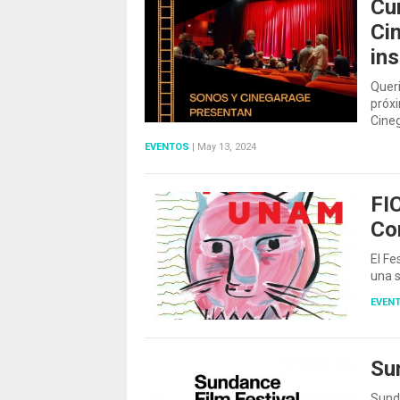
Cu
Ci
ins
Quer
próx
Cine
EVENTOS
|
May 13, 2024
FI
Co
El Fe
una s
EVEN
Su
Sunda