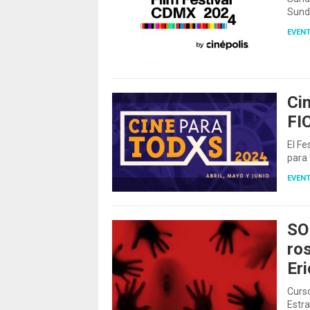
Sunda
EVEN
Ci
FIC
El Fe
para 
EVEN
SO
ros
Eri
Curso
Estr