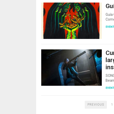
Gu
Guía
Como
EVEN
Cur
lar
ins
SONOS
Beam 
EVEN
PREVIOUS
1