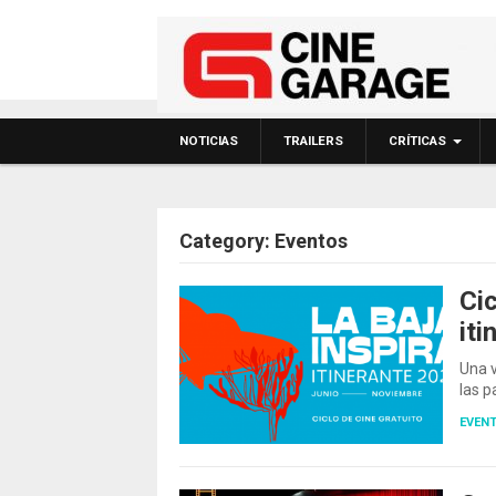
NOTICIAS
TRAILERS
CRÍTICAS
Category:
Eventos
Cic
iti
POSTS NAVIGATIO
Una v
las p
EVEN