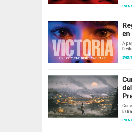
EVEN
Reg
en 
A par
Freil
EVEN
Cur
del
Pr
Curso
Estr
EVEN