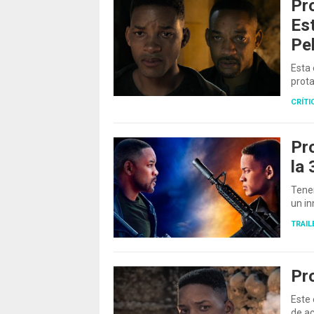
Pro
Est
Pel
Esta 
prota
CRÍTI
Pr
la 
Tene
un in
TRAIL
Pr
Este 
de a