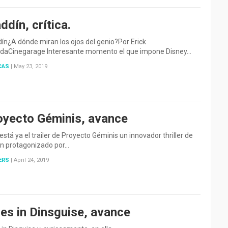
ddín, crítica.
ín¿A dónde miran los ojos del genio?Por Erick
adaCinegarage Interesante momento el que impone Disney…
CAS
|
May 23, 2019
oyecto Géminis, avance
está ya el trailer de Proyecto Géminis un innovador thriller de
ón protagonizado por…
ERS
|
April 24, 2019
ies in Dinsguise, avance