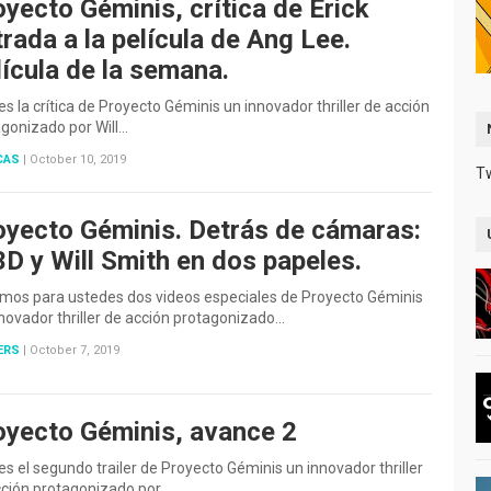
yecto Géminis, crítica de Erick
rada a la película de Ang Lee.
ícula de la semana.
es la crítica de Proyecto Géminis un innovador thriller de acción
gonizado por Will…
CAS
|
October 10, 2019
T
oyecto Géminis. Detrás de cámaras:
3D y Will Smith en dos papeles.
mos para ustedes dos videos especiales de Proyecto Géminis
novador thriller de acción protagonizado…
ERS
|
October 7, 2019
oyecto Géminis, avance 2
es el segundo trailer de Proyecto Géminis un innovador thriller
cción protagonizado por…