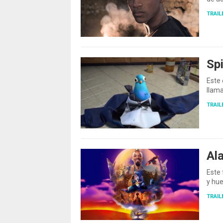
TRAIL
Spi
Este 
llam
TRAIL
Al
Este 
y hu
TRAIL