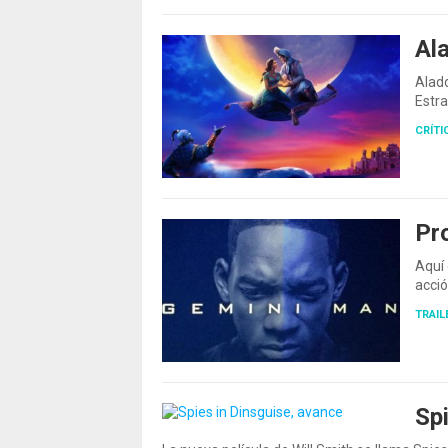
Ala
Aladd
Estr
CRÍTI
Pr
Aquí 
acci
TRAIL
Sp