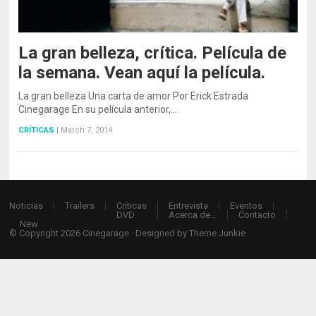
La gran belleza, crítica. Película de
la semana. Vean aquí la película.
La gran belleza Una carta de amor Por Erick Estrada
Cinegarage En su película anterior,…
CRÍTICAS
|
March 7, 2014
Noticias
Trailers
Críticas
Entrevista
Eventos
DVD
Acerca de…
Contacto
New
© Copyright 2026
Cinegarage
· Designed by
Theme Junkie