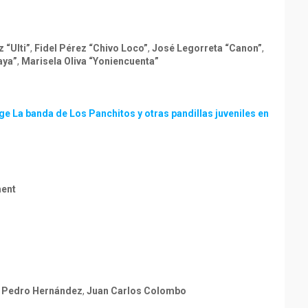
 “Ulti”
,
Fidel Pérez “Chivo Loco”
,
José Legorreta “Canon”
,
aya”
,
Marisela Oliva “Yoniencuenta”
e La banda de Los Panchitos y otras pandillas juveniles en
ment
,
Pedro Hernández
,
Juan Carlos Colombo