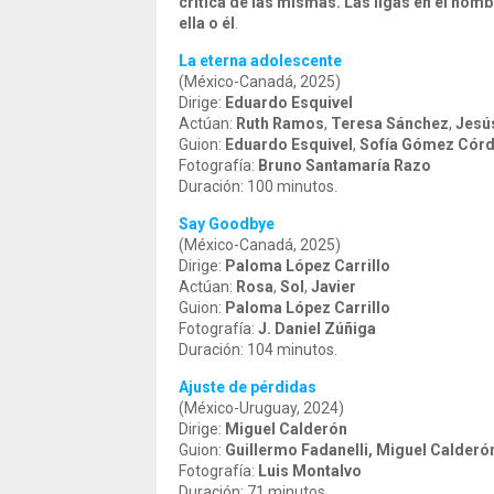
crítica de las mismas. Las ligas en el nombr
ella o él
.
La eterna adolescente
(México-Canadá, 2025)
Dirige:
Eduardo Esquivel
Actúan:
Ruth Ramos
,
Teresa Sánchez
,
Jesú
Guion:
Eduardo Esquivel
,
Sofía Gómez Cór
Fotografía:
Bruno Santamaría Razo
Duración: 100 minutos.
Say Goodbye
(México-Canadá, 2025)
Dirige:
Paloma López Carrillo
Actúan:
Rosa
,
Sol
,
Javier
Guion:
Paloma López Carrillo
Fotografía:
J. Daniel Zúñiga
Duración: 104 minutos.
Ajuste de pérdidas
(México-Uruguay, 2024)
Dirige:
Miguel Calderón
Guion:
Guillermo Fadanelli, Miguel Calderó
Fotografía:
Luis Montalvo
Duración: 71 minutos.