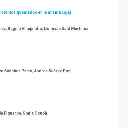
s cerillos quemados en la misma caja)
ínez
,
Regina Alñejandra
,
Donovan Said Martínez
vo Sánchez Parra
,
Andrea Suárez Paz
a Figueroa
,
Sonia Couoh