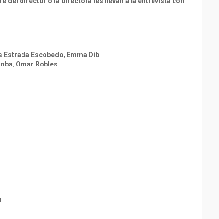
e del director o la directora les llevan a la entrevista con
s Estrada Escobedo
,
Emma Dib
doba
,
Omar Robles
n