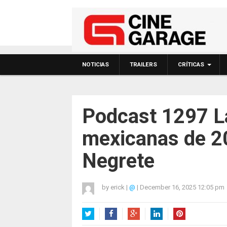
NOTICIAS
TRAILERS
CRÍTICAS
Podcast 1297 La
mexicanas de 2
Negrete
by
erick
|
@
|
December 16, 2025 12:05 pm
Twitter
Facebook
Google+
LinkedIn
Pinterest