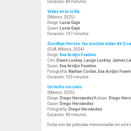
Duración: 84 minutos.
Vidas en la orilla
(México, 2025)
Dirige:
Lucía Gajá
Guion:
Lucía Gajá
Duración: 107 minutos.
Goodbye Horses: las muchas vidas de Q L
(EUA-México, 2024)
Dirige:
Eva Aridjis Fuentes
Con:
Diane Luckey
,
Lange Luckey
,
James L
Guion:
Eva Aridjis Fuentes
Fotografía:
Nathan Corbin
,
Eva Aridjis Fuent
Duración: 103 minutos.
Un techo sin cielo
(México, 2025)
Dirige:
Diego Hernández
Actúan:
Diego Her
Guion:
Diego Hernández
Fotografía:
Diego Hernández
Duración: 90 minutos.
Estas son las películas mencionadas en este