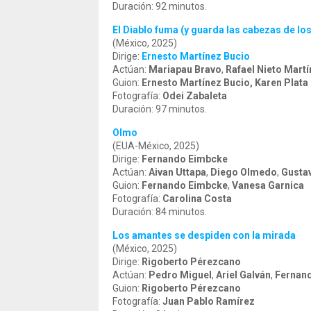
Duración: 92 minutos.
El Diablo fuma (y guarda las cabezas de lo
(México, 2025)
Dirige:
Ernesto Martínez Bucio
Actúan:
Mariapau Bravo
,
Rafael Nieto Mart
Guion:
Ernesto Martínez Bucio, Karen Plata
Fotografía:
Odei Zabaleta
Duración: 97 minutos.
Olmo
(EUA-México, 2025)
Dirige:
Fernando Eimbcke
Actúan:
Aivan Uttapa
,
Diego Olmedo
,
Gusta
Guion:
Fernando Eimbcke
,
Vanesa Garnica
Fotografía:
Carolina Costa
Duración: 84 minutos.
Los amantes se despiden con la mirada
(México, 2025)
Dirige:
Rigoberto Pérezcano
Actúan:
Pedro Miguel
,
Ariel Galván
,
Fernand
Guion:
Rigoberto Pérezcano
Fotografía:
Juan Pablo Ramírez