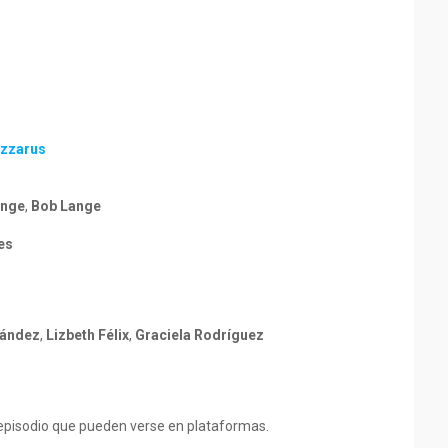
azzarus
ange
,
Bob Lange
es
nández
,
Lizbeth Félix
,
Graciela Rodríguez
 episodio que pueden verse en plataformas.