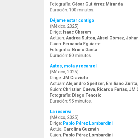
Fotografía:
César Gutiérrez Miranda
Duración: 100 minutos.
Déjame estar contigo
(México, 2025)
Dirige:
Isaac Cherem
Actúan:
Andrea Sutton
,
Aksel Gómez
,
Johan
Guion:
Fernanda Eguiarte
Fotografía:
Bruno Gaeta
Duración: 80 minutos.
Autos, mota y rocanrol
(México, 2025)
Dirige:
JM Cravioto
Actúan:
Alejandro Speitzer
,
Emiliano Zurita
Guion:
Christian Cueva
,
Ricardo Farías
,
JM 
Fotografía:
Diego Tenorio
Duración: 95 minutos.
La reserva
(México, 2025)
Dirige:
Pablo Pérez Lombardini
Actúa:
Carolina Guzmán
Guion:
Pablo Pérez Lombardini