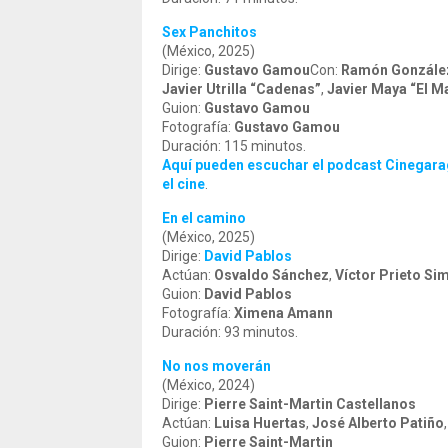
Sex Panchitos
(México, 2025)
Dirige:
Gustavo Gamou
Con:
Ramón González
Javier Utrilla “Cadenas”
,
Javier Maya “El M
Guion:
Gustavo Gamou
Fotografía:
Gustavo Gamou
Duración: 115 minutos.
Aquí pueden escuchar el podcast Cinegarag
el cine
.
En el camino
(México, 2025)
Dirige:
David Pablos
Actúan:
Osvaldo Sánchez
,
Víctor Prieto Si
Guion:
David Pablos
Fotografía:
Ximena Amann
Duración: 93 minutos.
No nos moverán
(México, 2024)
Dirige:
Pierre Saint-Martin Castellanos
Actúan:
Luisa Huertas
,
José Alberto Patiño
Guion:
Pierre Saint-Martin