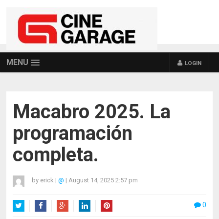
MENU
LOGIN
Macabro 2025. La
programación
completa.
by
erick
|
@
|
August 14, 2025 2:57 pm
0
Twitter
Facebook
Google+
LinkedIn
Pinterest