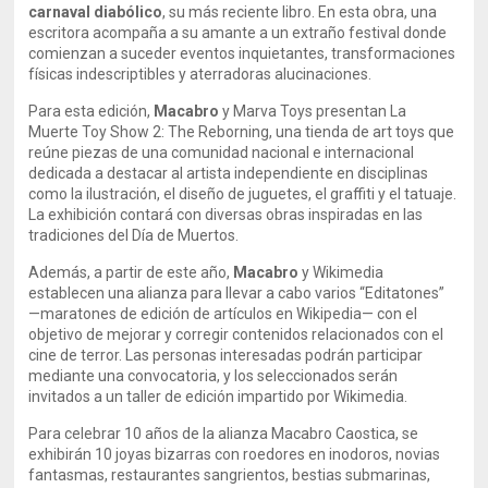
carnaval diabólico
, su más reciente libro. En esta obra, una
escritora acompaña a su amante a un extraño festival donde
comienzan a suceder eventos inquietantes, transformaciones
físicas indescriptibles y aterradoras alucinaciones.
Para esta edición,
Macabro
y Marva Toys presentan La
Muerte Toy Show 2: The Reborning, una tienda de art toys que
reúne piezas de una comunidad nacional e internacional
dedicada a destacar al artista independiente en disciplinas
como la ilustración, el diseño de juguetes, el graffiti y el tatuaje.
La exhibición contará con diversas obras inspiradas en las
tradiciones del Día de Muertos.
Además, a partir de este año,
Macabro
y Wikimedia
establecen una alianza para llevar a cabo varios “Editatones”
—maratones de edición de artículos en Wikipedia— con el
objetivo de mejorar y corregir contenidos relacionados con el
cine de terror. Las personas interesadas podrán participar
mediante una convocatoria, y los seleccionados serán
invitados a un taller de edición impartido por Wikimedia.
Para celebrar 10 años de la alianza Macabro Caostica, se
exhibirán 10 joyas bizarras con roedores en inodoros, novias
fantasmas, restaurantes sangrientos, bestias submarinas,