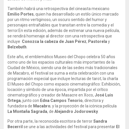
También habrá una retrospectiva del cineasta mexicano
Emilio Portes
, quien ha desarrollado un estilo único marcado
por un ritmo vertiginoso, un oscuro sentido del humor y
personajes entrañables que transitan entre la comedia y el
terror.En esta edición, además de estrenar una nueva película,
se rendirá homenaje al director con una retrospectiva que
incluye
Conozca la cabeza de Juan Pérez
,
Pastorela
y
Belzebuth
.
Este año, el emblemático Museo del Chopo celebra 50 años
como uno de los espacios culturales más importantes de la
Ciudad de México, siendo una de las sedes más tradicionales
de Macabro, el festival se suma a esta celebración con una
programación especial que incluye lecturas de tarot; la charla
El Museo del Chopo como espacio cinematográfico: Exhibición,
locación y símbolo de una época, impartida por el crítico
cinematográfico y creador de Masacre en Xoco,
José Luis
Ortega
, junto con
Edna Campos Tenorio
, directora y
fundadora de
Macabro
; y la proyección de la icónica película
La Montaña Sagrada
, de
Alejandro Jodorowsky
.
Por otra parte, la reconocida escritora de terror
Sandra
Becerril
se une a las actividades del festival para presentar
El