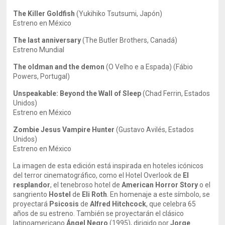
The Killer Goldfish
(Yukihiko Tsutsumi, Japón)
Estreno en México
The last anniversary
(The Butler Brothers, Canadá)
Estreno Mundial
The oldman and the demon
(O Velho e a Espada) (Fábio
Powers, Portugal)
Unspeakable: Beyond the Wall of Sleep
(Chad Ferrin, Estados
Unidos)
Estreno en México
Zombie Jesus Vampire Hunter
(Gustavo Avilés, Estados
Unidos)
Estreno en México
La imagen de esta edición está inspirada en hoteles icónicos
del terror cinematográfico, como el Hotel Overlook de
El
resplandor
, el tenebroso hotel de
American Horror Story
o el
sangriento
Hostel
de
Eli Roth
. En homenaje a este símbolo, se
proyectará
Psicosis
de
Alfred Hitchcock
, que celebra 65
años de su estreno. También se proyectarán el clásico
latinoamericano
Ángel Negro
(1995), dirigido por
Jorge