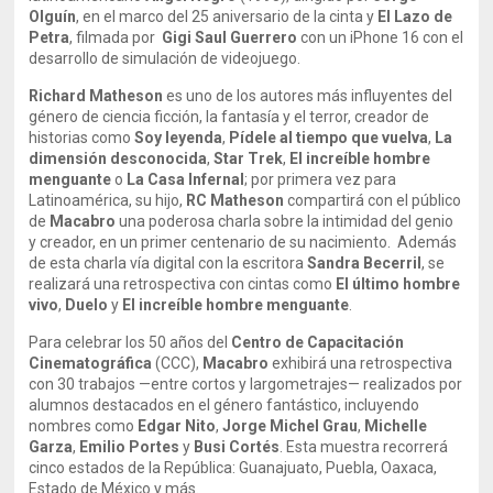
Olguín
, en el marco del 25 aniversario de la cinta y
El Lazo de
Petra
, filmada por
Gigi Saul Guerrero
con un iPhone 16 con el
desarrollo de simulación de videojuego.
Richard Matheson
es uno de los autores más influyentes del
género de ciencia ficción, la fantasía y el terror, creador de
historias como
Soy leyenda
,
Pídele al tiempo que vuelva
,
La
dimensión desconocida
,
Star Trek
,
El increíble hombre
menguante
o
La Casa Infernal
; por primera vez para
Latinoamérica, su hijo,
RC Matheson
compartirá con el público
de
Macabro
una poderosa charla sobre la intimidad del genio
y creador, en un primer centenario de su nacimiento. Además
de esta charla vía digital con la escritora
Sandra Becerril
, se
realizará una retrospectiva con cintas como
El último hombre
vivo
,
Duelo
y
El increíble hombre menguante
.
Para celebrar los 50 años del
Centro de Capacitación
Cinematográfica
(CCC),
Macabro
exhibirá una retrospectiva
con 30 trabajos —entre cortos y largometrajes— realizados por
alumnos destacados en el género fantástico, incluyendo
nombres como
Edgar Nito
,
Jorge Michel Grau
,
Michelle
Garza
,
Emilio Portes
y
Busi Cortés
. Esta muestra recorrerá
cinco estados de la República: Guanajuato, Puebla, Oaxaca,
Estado de México y más.