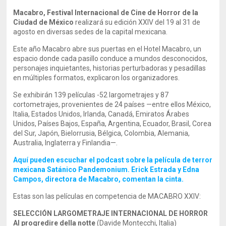
Macabro, Festival Internacional de Cine de Horror de la
Ciudad de México
realizará su edición XXIV del 19 al 31 de
agosto en diversas sedes de la capital mexicana.
Este año Macabro abre sus puertas en el Hotel Macabro, un
espacio donde cada pasillo conduce a mundos desconocidos,
personajes inquietantes, historias perturbadoras y pesadillas
en múltiples formatos, explicaron los organizadores.
Se exhibirán 139 películas -52 largometrajes y 87
cortometrajes, provenientes de 24 países —entre ellos México,
Italia, Estados Unidos, Irlanda, Canadá, Emiratos Árabes
Unidos, Países Bajos, España, Argentina, Ecuador, Brasil, Corea
del Sur, Japón, Bielorrusia, Bélgica, Colombia, Alemania,
Australia, Inglaterra y Finlandia—.
Aquí pueden escuchar el podcast sobre la película de terror
mexicana Satánico Pandemonium. Erick Estrada y Edna
Campos, directora de Macabro, comentan la cinta.
Estas son las películas en competencia de MACABRO XXIV:
SELECCIÓN LARGOMETRAJE INTERNACIONAL DE HORROR
Al progredire della notte
(Davide Montecchi, Italia)