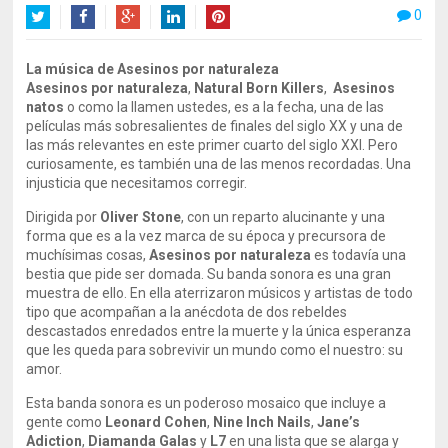
0
Twitter
Facebook
Google+
LinkedIn
Pinterest
La música de Asesinos por naturaleza
Asesinos por naturaleza
,
Natural Born Killers
,
Asesinos
natos
o como la llamen ustedes, es a la fecha, una de las
películas más sobresalientes de finales del siglo XX y una de
las más relevantes en este primer cuarto del siglo XXI. Pero
curiosamente, es también una de las menos recordadas. Una
injusticia que necesitamos corregir.
Dirigida por
Oliver Stone
, con un reparto alucinante y una
forma que es a la vez marca de su época y precursora de
muchísimas cosas,
Asesinos por naturaleza
es todavía una
bestia que pide ser domada. Su banda sonora es una gran
muestra de ello. En ella aterrizaron músicos y artistas de todo
tipo que acompañan a la anécdota de dos rebeldes
descastados enredados entre la muerte y la única esperanza
que les queda para sobrevivir un mundo como el nuestro: su
amor.
Esta banda sonora es un poderoso mosaico que incluye a
gente como
Leonard Cohen
,
Nine Inch Nails
,
Jane’s
Adiction
,
Diamanda Galas
y
L7
en una lista que se alarga y