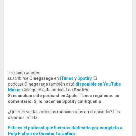
También pueden
suscribirse
Cinegarage
en
iTunes
y
Spotify
.
El
podcast
Cinegarage
también está
disponible en YouTube
Music
. Califiquen este podcast en
Spotify
.
Si escuchan este podcast en Apple iTunes regálenos un
comentario. Si lo hacen en Spotify califíquenlo
.
¿Quieren ver las películas mencionadas en el episodio? Les
dejamos la lista:
Este es el podcast que hicimos dedicado por completo a
Pulp Fiction de Quentin Tarantino
.