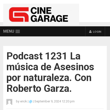
MENU
LOGIN
Podcast 1231 La
música de Asesinos
por naturaleza. Con
Roberto Garza.
by
erick
|
@
|
September 9, 2024 12:20 pm