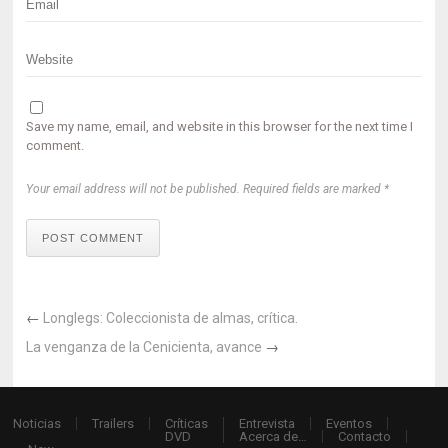
Save my name, email, and website in this browser for the next time I
comment.
Your email address will not be published. Required fields are marked *
POST COMMENT
←
Longlegs: Coleccionista de almas, crítica.
La venganza de la Cenicienta, avance
→
Noticias
Trailers
Críticas
Entrevista
Eventos
DVD
Acerca de…
Contacto