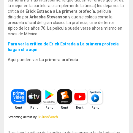
semana (la más interesante, la que deben ver antes que otras,
la mejor en la cartelera o simplemente la única) les dejamos la
crítica de
Erick Estrada
a
La primera profecía
, película
dirigida por
Arkasha Stevenson
y que se coloca como la
precuela oficial del gran clásico La profecía, cine de terror
típico de los años 70. La película puede verse ahora mismo en
cines de México.
Para ver la crítica de Erick Estrada a La primera profecía
hagan clic aquí.
Aquí pueden ver
La primera profecía
:
Streaming details by
Para leer la crítica de la película de la semana (y de todas las