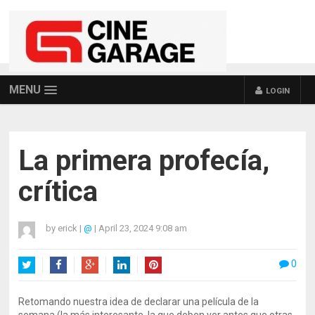
MENU
LOGIN
La primera profecía,
crítica
by
erick
|
@
|
April 23, 2024 9:08 am
0
Twitter
Facebook
Google+
LinkedIn
Pinterest
Retomando nuestra idea de declarar una película de la