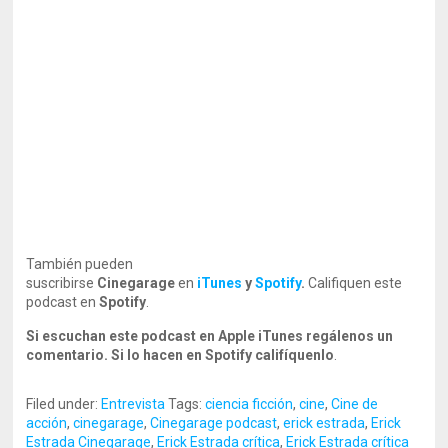
También pueden
suscribirse
Cinegarage
en
iTunes
y
Spotify
.
Califiquen este
podcast en
Spotify
.
Si escuchan este podcast en Apple iTunes regálenos un
comentario. Si lo hacen en Spotify califíquenlo
.
Filed under:
Entrevista
Tags:
ciencia ficción
,
cine
,
Cine de
acción
,
cinegarage
,
Cinegarage podcast
,
erick estrada
,
Erick
Estrada Cinegarage
,
Erick Estrada crítica
,
Erick Estrada crítica