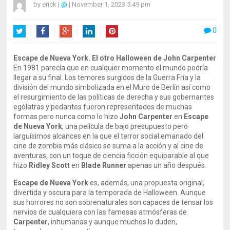
by
erick
|
@
|
November 1, 2023 5:49 pm
0
Twitter
Facebook
Google+
LinkedIn
Pinterest
Escape de Nueva York. El otro Halloween de John Carpenter
En 1981 parecía que en cualquier momento el mundo podría
llegar a su final. Los temores surgidos de la Guerra Fría y la
división del mundo simbolizada en el Muro de Berlín así como
el resurgimiento de las políticas de derecha y sus gobernantes
ególatras y pedantes fueron representados de muchas
formas pero nunca como lo hizo
John Carpenter
en
Escape
de Nueva York
, una película de bajo presupuesto pero
larguísimos alcances en la que el terror social emanado del
cine de zombis más clásico se suma a la acción y al cine de
aventuras, con un toque de ciencia ficción equiparable al que
hizo
Ridley Scott
en
Blade Runner
apenas un año después.
Escape de Nueva York
es, además, una propuesta original,
divertida y oscura para la temporada de Halloween. Aunque
sus horrores no son sobrenaturales son capaces de tensar los
nervios de cualquiera con las famosas atmósferas de
Carpenter
, inhumanas y aunque muchos lo duden,