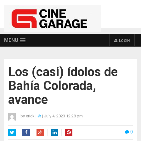
MENU
LOGIN
Los (casi) ídolos de
Bahía Colorada,
avance
by
erick
|
@
|
July 4, 2023 12:28 pm
0
Twitter
Facebook
Google+
LinkedIn
Pinterest