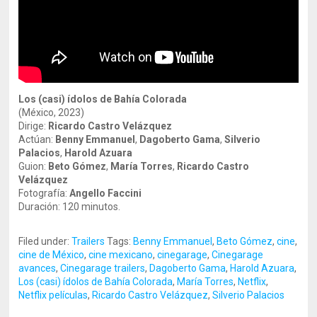
Los (casi) ídolos de Bahía Colorada
(México, 2023)
Dirige:
Ricardo Castro Velázquez
Actúan:
Benny Emmanuel
,
Dagoberto Gama
,
Silverio
Palacios
,
Harold Azuara
Guion:
Beto Gómez
,
María Torres
,
Ricardo Castro
Velázquez
Fotografía:
Angello Faccini
Duración: 120 minutos.
Filed under:
Trailers
Tags:
Benny Emmanuel
,
Beto Gómez
,
cine
,
cine de México
,
cine mexicano
,
cinegarage
,
Cinegarage
avances
,
Cinegarage trailers
,
Dagoberto Gama
,
Harold Azuara
,
Los (casi) ídolos de Bahía Colorada
,
María Torres
,
Netflix
,
Netflix películas
,
Ricardo Castro Velázquez
,
Silverio Palacios