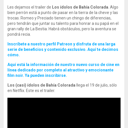
Les dejamos el trailer de
Los ídolos de Bahía Colorada
. Algo
bien perrón está a punto de pasar en la tierra de la cheve y las
trocas. Romeo y Preciado tienen un chingo de diferencias,
pero tendrán que juntar su talento para honrar a su papá en el
gran rally de La Bestia. Habrá obstáculos, pero la aventura se
pondrá recia.
Inscríbete a nuestro perfil Patreon y disfruta de una larga
serie de beneficios y contenido exclusivo. Aquí te decimos
cómo.
Aquí está la información de nuestro nuevo curso de cine en
línea dedicado por completo al atractivo y emocionante
film noir. Ya pueden inscribirse.
Los (casi) ídolos de Bahía Colorada
llega el 19 de julio, sólo
en Netflix. Este es el trailer.