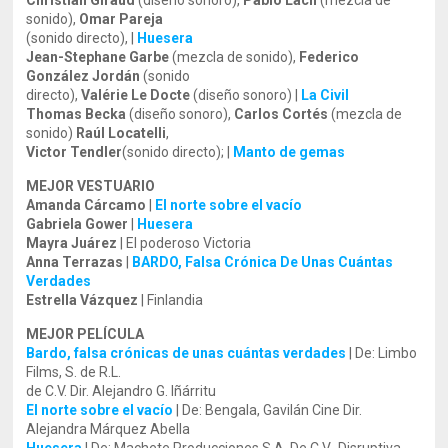
Christian Giraud
(diseño sonoro),
Pablo Lach
(mezcla de
sonido),
Omar Pareja
(sonido directo), |
Huesera
Jean-Stephane Garbe
(mezcla de sonido),
Federico
González Jordán
(sonido
directo),
Valérie Le Docte
(diseño sonoro) |
La Civil
Thomas Becka
(diseño sonoro),
Carlos Cortés
(mezcla de
sonido)
Raúl Locatelli
,
Victor Tendler
(sonido directo); |
Manto de gemas
MEJOR VESTUARIO
Amanda Cárcamo
|
El norte sobre el vacío
Gabriela Gower
|
Huesera
Mayra Juárez
| El poderoso Victoria
Anna Terrazas
|
BARDO, Falsa Crónica De Unas Cuántas
Verdades
Estrella Vázquez
| Finlandia
MEJOR PELÍCULA
Bardo, falsa crónicas de unas cuántas verdades
| De: Limbo
Films, S. de R.L.
de C.V. Dir. Alejandro G. Iñárritu
El norte sobre el vacío
| De: Bengala, Gavilán Cine Dir.
Alejandra Márquez Abella