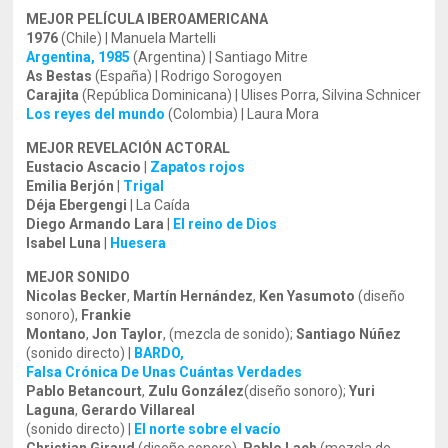
MEJOR PELÍCULA IBEROAMERICANA
1976
(Chile) | Manuela Martelli
Argentina, 1985
(Argentina) | Santiago Mitre
As Bestas
(España) | Rodrigo Sorogoyen
Carajita
(República Dominicana) | Ulises Porra, Silvina Schnicer
Los reyes del mundo
(Colombia) | Laura Mora
MEJOR REVELACIÓN ACTORAL
Eustacio Ascacio
|
Zapatos rojos
Emilia Berjón
|
Trigal
Déja Ebergengi
| La Caída
Diego Armando Lara
|
El reino de Dios
Isabel Luna
|
Huesera
MEJOR SONIDO
Nicolas Becker
,
Martín Hernández
,
Ken Yasumoto
(diseño
sonoro),
Frankie
Montano
,
Jon Taylor
, (mezcla de sonido);
Santiago Núñez
(sonido directo) |
BARDO,
Falsa Crónica De Unas Cuántas Verdades
Pablo Betancourt
,
Zulu González
(diseño sonoro);
Yuri
Laguna
,
Gerardo Villareal
(sonido directo) |
El norte sobre el vacío