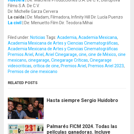
Huesera
| De: Machete Producciones S.A. De C.V., Disruptiva
Films S.A. De C.V.
Dir. Michelle Garza Cervera
La caída
| De: Madam, Filmadora, Infinity Hill Dir. Lucía Puenzo
La civil
| De: Menuetto Film Dir. Teodora Mihai
Filed under:
Noticias
Tags:
Academia
,
Academia Mexicana
,
Academia Mexicana de Artes y Ciencias Cinematográficas
,
Academia Mexicana de Artes y Ciencias Cinematográficas
Premios Ariel
,
Ariel
,
Ariel Cinegarage
,
cine
,
cine de México
,
cine
mexicano
,
cinegarage
,
Cinegarage Críticas
,
Cinegarage
videocriticas
,
crítica de cine
,
Premios Ariel
,
Premios Ariel 2023
,
Premios de cine mexicano
RELATED POSTS
Hasta siempre Sergio Huidobro
Palmarés FICM 2024. Todas las
películas ganadoras. Incluye