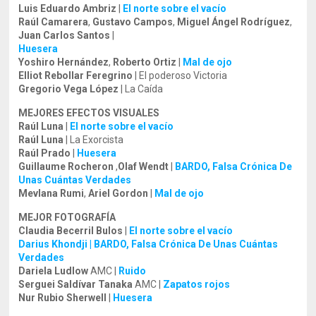
Luis Eduardo Ambriz
|
El norte sobre el vacío
Raúl Camarera
,
Gustavo Campos
,
Miguel Ángel Rodríguez
,
Juan Carlos Santos
|
Huesera
Yoshiro Hernández
,
Roberto Ortiz
|
Mal de ojo
Elliot Rebollar Feregrino
| El poderoso Victoria
Gregorio Vega López
| La Caída
MEJORES EFECTOS VISUALES
Raúl Luna
|
El norte sobre el vacío
Raúl Luna
| La Exorcista
Raúl Prado
|
Huesera
Guillaume Rocheron
,
Olaf Wendt
|
BARDO, Falsa Crónica De
Unas Cuántas Verdades
Mevlana Rumi
,
Ariel Gordon
|
Mal de ojo
MEJOR FOTOGRAFÍA
Claudia Becerril Bulos
|
El norte sobre el vacío
Darius Khondji | BARDO, Falsa Crónica De Unas Cuántas
Verdades
Dariela Ludlow
AMC |
Ruido
Serguei Saldívar Tanaka
AMC |
Zapatos rojos
Nur Rubio Sherwell
|
Huesera