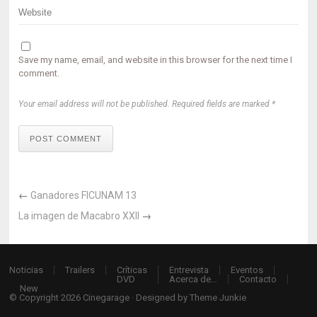
Save my name, email, and website in this browser for the next time I
comment.
Your email address will not be published. Required fields are marked *
POST COMMENT
←
Ganadores FICUNAM 13
La imagen de Macabro XXII
→
Noticias
Trailers
Críticas
Entrevista
Eventos
DVD
Acerca de…
Contacto
New
© Copyright 2026
Cinegarage
· Designed by
Theme Junkie