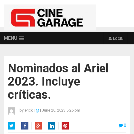
MENU
LOGIN
Nominados al Ariel
2023. Incluye
críticas.
by
erick
|
@
|
June 20, 2023 5:26 pm
0
Twitter
Facebook
Google+
LinkedIn
Pinterest