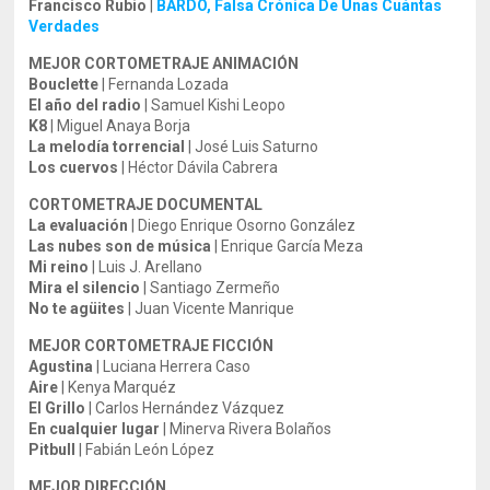
Francisco Rubio
|
BARDO, Falsa Crónica De Unas Cuántas
Verdades
MEJOR CORTOMETRAJE ANIMACIÓN
Bouclette
| Fernanda Lozada
El año del radio
| Samuel Kishi Leopo
K8
| Miguel Anaya Borja
La melodía torrencial
| José Luis Saturno
Los cuervos
| Héctor Dávila Cabrera
CORTOMETRAJE DOCUMENTAL
La evaluación
| Diego Enrique Osorno González
Las nubes son de música
| Enrique García Meza
Mi reino
| Luis J. Arellano
Mira el silencio
| Santiago Zermeño
No te agüites
| Juan Vicente Manrique
MEJOR CORTOMETRAJE FICCIÓN
Agustina
| Luciana Herrera Caso
Aire
| Kenya Marquéz
El Grillo
| Carlos Hernández Vázquez
En cualquier lugar
| Minerva Rivera Bolaños
Pitbull
| Fabián León López
MEJOR DIRECCIÓN