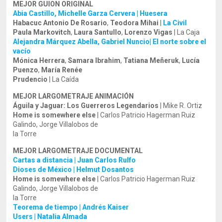
MEJOR GUION ORIGINAL
Abia Castillo, Michelle Garza Cervera | Huesera
Habacuc Antonio De Rosario
,
Teodora Mihai
|
La Civil
Paula Markovitch
,
Laura Santullo
,
Lorenzo Vigas
| La Caja
Alejandra Márquez Abella, Gabriel Nuncio| El norte sobre el
vacío
Mónica Herrera
,
Samara Ibrahim
,
Tatiana Meñeruk
,
Lucía
Puenzo
,
María Renée
Prudencio
| La Caída
MEJOR LARGOMETRAJE ANIMACIÓN
Águila y Jaguar: Los Guerreros Legendarios
| Mike R. Ortiz
Home is somewhere else
| Carlos Patricio Hagerman Ruiz
Galindo, Jorge Villalobos de
la Torre
MEJOR LARGOMETRAJE DOCUMENTAL
Cartas a distancia | Juan Carlos Rulfo
Dioses de México | Helmut Dosantos
Home is somewhere else
| Carlos Patricio Hagerman Ruiz
Galindo, Jorge Villalobos de
la Torre
Teorema de tiempo | Andrés Kaiser
Users | Natalia Almada