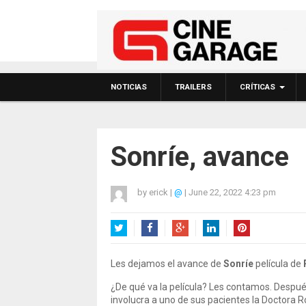
NOTICIAS
TRAILERS
CRÍTICAS
Sonríe, avance
by
erick
|
@
|
June 22, 2022 4:23 pm
Twitter
Facebook
Google+
LinkedIn
Pinterest
Les dejamos el avance de
Sonríe
película de
¿De qué va la película? Les contamos. Despué
involucra a uno de sus pacientes la Doctora R