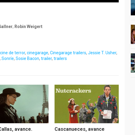
Gallner
,
Robin Weigert
cine de terror
,
cinegarage
,
Cinegarage trailers
,
Jessie T. Usher
,
,
Sonríe
,
Sosie Bacon
,
trailer
,
trailers
Callas, avance.
Cascanueces, avance