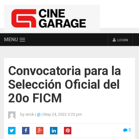
MENU
LOGIN
Convocatoria para la
Selección Oficial del
20o FICM
by
erick
|
@
|
May 24, 2022 3:23 pm
0
Twitter
Facebook
Google+
LinkedIn
Pinterest