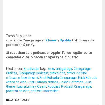
También pueden
suscribirse
Cinegarage
en
iTunes
y
Spotify
.
Califiquen este
podcast en
Spotify
.
Si escuchan este podcast en Apple iTunes regálenos un
comentario. Si lo hacen en Spotify califíquenlo
.
Filed under:
Entrevista
Tags:
cine
,
cinegarage
,
Cinegarage
Críticas
,
Cinegarage podcast
,
crítica cine
,
crítica de cine
,
críticas
,
crítico de cine
,
Erick Estrada Cinegarage
,
Erick Estrada
crítica de cine
,
Erick Estrada criticas
,
Jason Bateman
,
Julia
Garner
,
Laura Linney
,
Ozark
,
Podcast
,
Podcast Cinegarage
,
podcast de cine
,
podcast sobre cine
RELATED POSTS