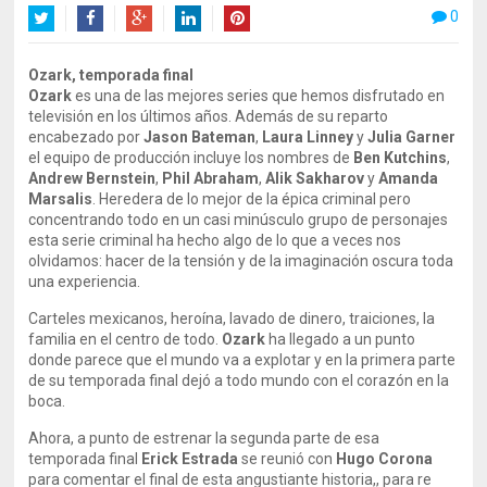
0
Twitter
Facebook
Google+
LinkedIn
Pinterest
Ozark, temporada final
Ozark
es una de las mejores series que hemos disfrutado en
televisión en los últimos años. Además de su reparto
encabezado por
Jason Bateman
,
Laura Linney
y
Julia Garner
el equipo de producción incluye los nombres de
Ben Kutchins
,
Andrew Bernstein
,
Phil Abraham
,
Alik Sakharov
y
Amanda
Marsalis
. Heredera de lo mejor de la épica criminal pero
concentrando todo en un casi minúsculo grupo de personajes
esta serie criminal ha hecho algo de lo que a veces nos
olvidamos: hacer de la tensión y de la imaginación oscura toda
una experiencia.
Carteles mexicanos, heroína, lavado de dinero, traiciones, la
familia en el centro de todo.
Ozark
ha llegado a un punto
donde parece que el mundo va a explotar y en la primera parte
de su temporada final dejó a todo mundo con el corazón en la
boca.
Ahora, a punto de estrenar la segunda parte de esa
temporada final
Erick Estrada
se reunió con
Hugo Corona
para comentar el final de esta angustiante historia,, para re