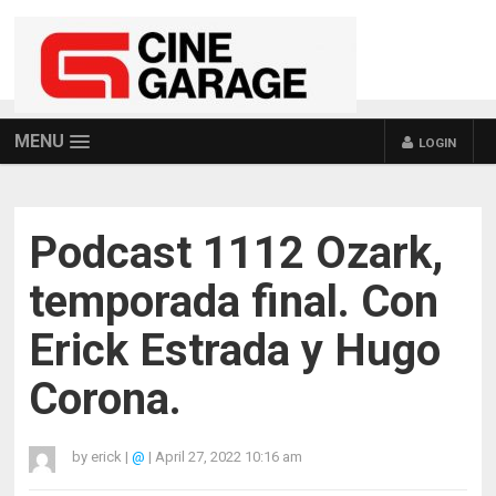
MENU
LOGIN
Podcast 1112 Ozark,
temporada final. Con
Erick Estrada y Hugo
Corona.
by
erick
|
@
|
April 27, 2022 10:16 am