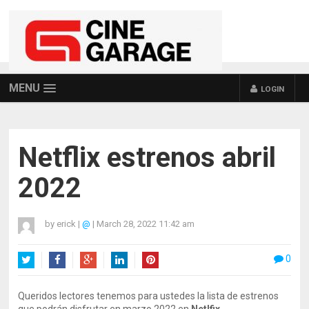
MENU
LOGIN
Netflix estrenos abril
2022
by
erick
|
@
|
March 28, 2022 11:42 am
0
Twitter
Facebook
Google+
LinkedIn
Pinterest
Queridos lectores tenemos para ustedes la lista de estrenos