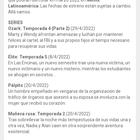
que podrán disfrutar en marzo 2022 en
Netlfix
Latinoamérica
. Las fechas de estreno están sujetas a cambio.
Allá vamos:
SERIES
Ozark: Temporada 4 (Parte 2)
(29/4/2022)
Marty y Wendy afrontan amenazas y luchan por mantener
felices al cartel, al FBI y a sus propios hijos el tiempo necesario
para recuperar sus vidas.
Élite: Temporada 5
(8/4/2022)
En Las Encinas, un nuevo semestre trae una nueva víctima, un
nuevo victimario y un nuevo misterio; mientras los estudiantes
se ahogan en secretos…
Pálpito
(20/4/2022)
Un hombre empeñado en vengarse de la organización de
tráfico de órganos que asesinó a su esposa se involucra con la
mujer que recibió su corazón.
Muñeca rusa: Temporada 2
(20/4/2022)
Tras sobrellevar la noche más tempestuosa de sus vidas una y
otra vez, Nadia y Alan caen en otra sorprendente aventura
existencial.