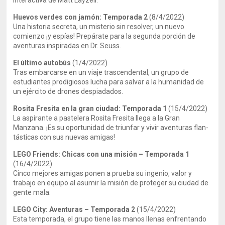
interactiva de Matt Layzell.
Huevos verdes con jamón: Temporada 2
(8/4/2022)
Una historia secreta, un misterio sin resolver, un nuevo
comienzo ¡y espías! Prepárate para la segunda porción de
aventuras inspiradas en Dr. Seuss.
El último autobús
(1/4/2022)
Tras embarcarse en un viaje trascendental, un grupo de
estudiantes prodigiosos lucha para salvar a la humanidad de
un ejército de drones despiadados.
Rosita Fresita en la gran ciudad: Temporada 1
(15/4/2022)
La aspirante a pastelera Rosita Fresita llega a la Gran
Manzana. ¡Es su oportunidad de triunfar y vivir aventuras flan-
tásticas con sus nuevas amigas!
LEGO Friends: Chicas con una misión – Temporada 1
(16/4/2022)
Cinco mejores amigas ponen a prueba su ingenio, valor y
trabajo en equipo al asumir la misión de proteger su ciudad de
gente mala.
LEGO City: Aventuras – Temporada 2
(15/4/2022)
Esta temporada, el grupo tiene las manos llenas enfrentando