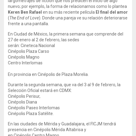
largometrajes de ficción que nos predicen el inicio de algo
nuevo; por ejemplo, la forma de relacionarnos como lo plantea
Keren Ben Rafael
en su más reciente película
El final del amor
(
The End of Love
). Donde una pareja ve su relación deteriorarse
frente a una pantalla.
En Ciudad de México, la primera semana que comprende del
27 de enero al 2 de febrero, las sedes
serán: Cineteca Nacional
Cinépolis Plaza Carso
Cinépolis Magno
Centro Interlomas
En provincia en Cinépolis de Plaza Morelia.
Durante la segunda semana, que va del 3 al 9 de febrero, la
Selección Oficial estará en CDMX:
Cinépolis Perisur,
Cinépolis Diana
Cinépolis Paseo Interlomas
Cinépolis Plaza Satélite.
En las ciudades de Mérida y Guadalajara, el FICJM tendrá
presencia en Cinépolis Mérida Altabrisa y
en Cinépolis Centro Magno.