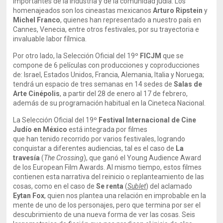
importantes de la industria y de la comunidad judía. Los
homenajeados son los cineastas mexicanos
Arturo Ripstein
y
Michel Franco
, quienes han representado a nuestro país en
Cannes, Venecia, entre otros festivales, por su trayectoria e
invaluable labor fílmica.
Por otro lado, la Selección Oficial del 19º
FICJM
que se
compone de 6 películas con producciones y coproducciones
de: Israel, Estados Unidos, Francia, Alemania, Italia y Noruega;
tendrá un espacio de tres semanas en 14 sedes de
Salas de
Arte Cinépolis
, a partir del 28 de enero al 17 de febrero,
además de su programación habitual en la Cineteca Nacional.
La Selección Oficial del 19º
Festival Internacional de Cine
Judío en México
está integrada por filmes
que han tenido recorrido por varios festivales, logrando
conquistar a diferentes audiencias, tal es el caso de
La
travesía
(
The Crossing
), que ganó el Young Audience Award
de los European Film Awards. Al mismo tiempo, estos filmes
contienen esta narrativa del reinicio o replanteamiento de las
cosas, como en el caso de
Se renta
(
Sublet
) del aclamado
Eytan Fox
, quien nos plantea una relación en improbable en la
mente de uno de los personajes, pero que termina por ser el
descubrimiento de una nueva forma de ver las cosas. Seis