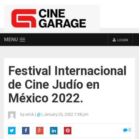
MENU
LOGIN
Festival Internacional
de Cine Judío en
México 2022.
by
erick
|
@
|
January 26, 2022 1:38 pm
0
Twitter
Facebook
Google+
LinkedIn
Pinterest