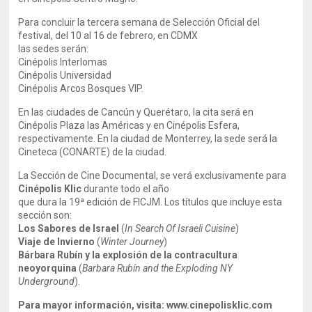
Para concluir la tercera semana de Selección Oficial del
festival, del 10 al 16 de febrero, en CDMX
las sedes serán:
Cinépolis Interlomas
Cinépolis Universidad
Cinépolis Arcos Bosques VIP.
En las ciudades de Cancún y Querétaro, la cita será en
Cinépolis Plaza las Américas y en Cinépolis Esfera,
respectivamente. En la ciudad de Monterrey, la sede será la
Cineteca (CONARTE) de la ciudad.
La Sección de Cine Documental, se verá exclusivamente para
Cinépolis Klic
durante todo el año
que dura la 19ª edición de FICJM. Los títulos que incluye esta
sección son:
Los Sabores de Israel
(
In Search Of Israeli Cuisine
)
Viaje de Invierno
(
Winter Journey
)
Bárbara Rubín y la explosión de la contracultura
neoyorquina
(
Barbara Rubín and the Exploding NY
Underground
).
Para mayor información, visita: www.cinepolisklic.com