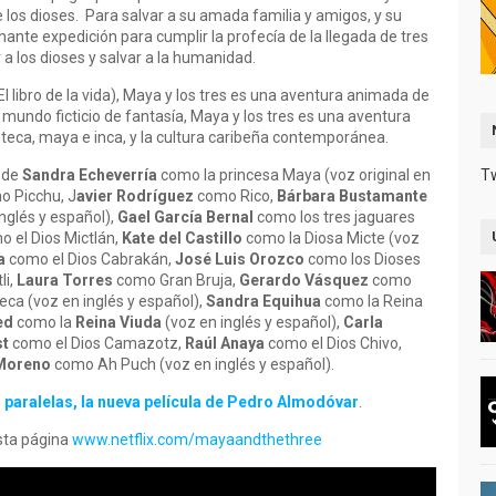
 los dioses. Para salvar a su amada familia y amigos, y su
nte expedición para cumplir la profecía de la llegada de tres
a los dioses y salvar a la humanidad.
 El libro de la vida), Maya y los tres es una aventura animada de
 mundo ficticio de fantasía, Maya y los tres es una aventura
zteca, maya e inca, y la cultura caribeña contemporánea.
a de
Sandra Echeverría
como la princesa Maya (voz original en
T
 Picchu, J
avier Rodríguez
como Rico,
Bárbara Bustamante
nglés y español),
Gael García Bernal
como los tres jaguares
 el Dios Mictlán,
Kate del Castillo
como la Diosa Micte (voz
a
como el Dios Cabrakán,
José Luis Orozco
como los Dioses
li,
Laura Torres
como Gran Bruja,
Gerardo Vásquez
como
ca (voz en inglés y español),
Sandra Equihua
como la Reina
ed
como la
Reina Viuda
(voz en inglés y español),
Carla
st
como el Dios Camazotz,
Raúl Anaya
como el Dios Chivo,
 Moreno
como Ah Puch (voz en inglés y español).
paralelas, la nueva película de Pedro Almodóvar
.
esta página
www.netflix.com/mayaandthethree