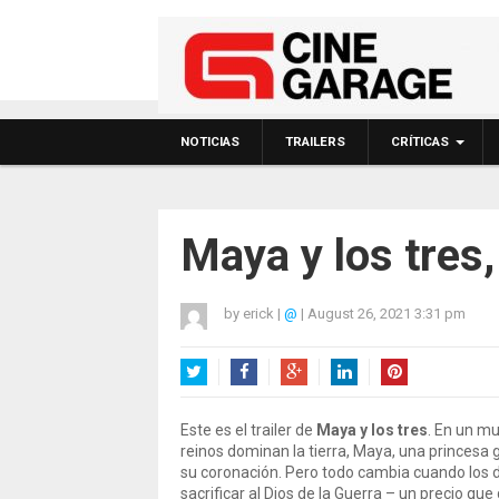
NOTICIAS
TRAILERS
CRÍTICAS
Maya y los tres
by
erick
|
@
|
August 26, 2021 3:31 pm
Twitter
Facebook
Google+
LinkedIn
Pinterest
Este es el trailer de
Maya y los tres
. En un m
reinos dominan la tierra, Maya, una princesa g
su coronación. Pero todo cambia cuando los 
sacrificar al Dios de la Guerra – un precio qu