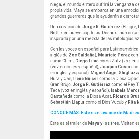
niega, el mundo entero sufrirá la venganza de
propia vida, Maya se embarca en una emociona
grandes guerreros que le ayudarán a derrotar 
Una creación de
Jorge R. Gutiérrez
(El tigre,
Netflix en nueve capítulos. Desarrollada en un
inspirada por una mezcla de las mitologías a
Con las voces en español para Latinoaméric
inglés de
Zoe Saldaña
),
Mauricio Pérez
como
como Chimi,
Diego Luna
como Zatz (voz en i
(voz en inglés y español),
Joaquín Cosío
como
en inglés y español),
Miguel Ángel Ghigliazz
Hura y Can,
Irene Guiser
como la Diosa Cipact
Gran Brujo,
Jorge R. Gutiérrez
como el Rey Te
Teca (voz en inglés y español),
Isabela Merc
Castañeda
como la Diosa Acat,
Ricardo Bru
Sebastián Llapur
como el Dios Vucub y
Rita
CONOCE MÁS. Este es el avance de Madres 
Este es el trailer de
Maya y los tres
. Visiten 