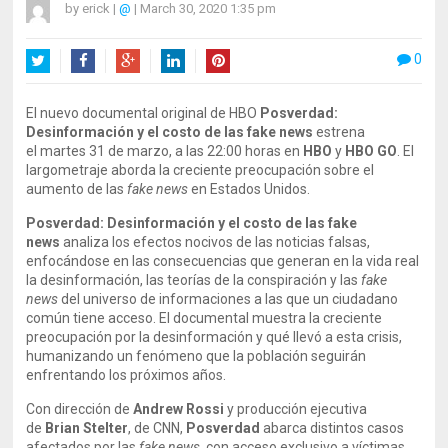
by
erick
|
@
|
March 30, 2020 1:35 pm
0
Twitter
Facebook
Google+
LinkedIn
Pinterest
El nuevo documental original de HBO
Posverdad:
Desinformación y el costo de las fake news
estrena
el martes 31 de marzo, a las 22:00 horas en
HBO
y
HBO GO
. El
largometraje aborda la creciente preocupación sobre el
aumento de las
fake news
en Estados Unidos.
Posverdad: Desinformación y el costo de las fake
news
analiza los efectos nocivos de las noticias falsas,
enfocándose en las consecuencias que generan en la vida real
la desinformación, las teorías de la conspiración y las
fake
news
del universo de informaciones a las que un ciudadano
común tiene acceso. El documental muestra la creciente
preocupación por la desinformación y qué llevó a esta crisis,
humanizando un fenómeno que la población seguirán
enfrentando los próximos años.
Con dirección de
Andrew Rossi
y producción ejecutiva
de
Brian Stelter
, de CNN,
Posverdad
abarca distintos casos
afectados por las
fake news
, con acceso exclusivo a víctimas