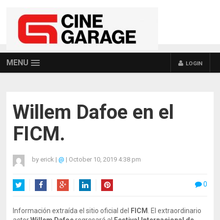
MENU
LOGIN
Willem Dafoe en el
FICM.
by
erick
|
@
|
October 10, 2019 4:38 pm
0
Twitter
Facebook
Google+
LinkedIn
Pinterest
Información extraída el sitio oficial del
FICM
. El extraordinario