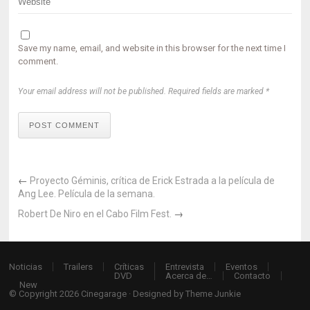
Save my name, email, and website in this browser for the next time I
comment.
Your email address will not be published. Required fields are marked *
POST COMMENT
←
Proyecto Géminis, crítica de Erick Estrada a la película de
Ang Lee. Película de la semana.
Robert De Niro en el Cabo Film Fest.
→
Noticias
Trailers
Críticas
Entrevista
Eventos
DVD
Acerca de…
Contacto
New
© Copyright 2026
Cinegarage
· Designed by
Theme Junkie