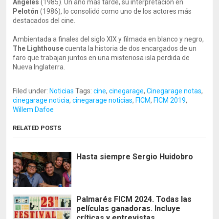
Ángeles
(1985). Un año más tarde, su interpretación en
Pelotón
(1986), lo consolidó como uno de los actores más
destacados del cine.
Ambientada a finales del siglo XIX y filmada en blanco y negro,
The Lighthouse
cuenta la historia de dos encargados de un
faro que trabajan juntos en una misteriosa isla perdida de
Nueva Inglaterra.
Filed under:
Noticias
Tags:
cine
,
cinegarage
,
Cinegarage notas
,
cinegarage noticia
,
cinegarage noticias
,
FICM
,
FICM 2019
,
Willem Dafoe
RELATED POSTS
Hasta siempre Sergio Huidobro
Palmarés FICM 2024. Todas las
películas ganadoras. Incluye
críticas y entrevistas