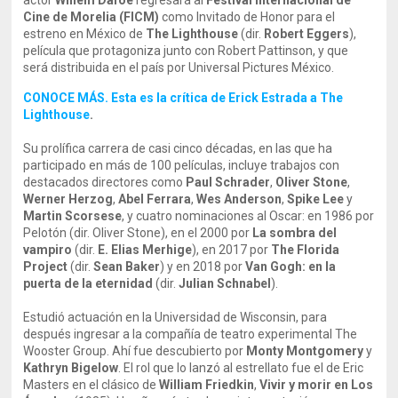
actor
Willem Dafoe
regresará al
Festival Internacional de
Cine de Morelia (FICM)
como Invitado de Honor para el
estreno en México de
The Lighthouse
(dir.
Robert Eggers
),
película que protagoniza junto con Robert Pattinson, y que
será distribuida en el país por Universal Pictures México.
CONOCE MÁS. Esta es la crítica de Erick Estrada a The
Lighthouse
.
Su prolífica carrera de casi cinco décadas, en las que ha
participado en más de 100 películas, incluye trabajos con
destacados directores como
Paul Schrader
,
Oliver Stone
,
Werner Herzog
,
Abel Ferrara
,
Wes Anderson
,
Spike Lee
y
Martin Scorsese
, y cuatro nominaciones al Oscar: en 1986 por
Pelotón (dir. Oliver Stone), en el 2000 por
La sombra del
vampiro
(dir.
E. Elias Merhige
), en 2017 por
The Florida
Project
(dir.
Sean Baker
) y en 2018 por
Van Gogh: en la
puerta de la eternidad
(dir.
Julian Schnabel
).
Estudió actuación en la Universidad de Wisconsin, para
después ingresar a la compañía de teatro experimental The
Wooster Group. Ahí fue descubierto por
Monty Montgomery
y
Kathryn Bigelow
. El rol que lo lanzó al estrellato fue el de Eric
Masters en el clásico de
William Friedkin
,
Vivir y morir en Los