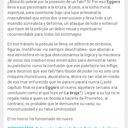
¿Absurdo pelear por la posesión de un falo? Sí. Por eso
Eggers
lleva a sus personajes a la locura, al caos, a la lucha moral,
espiritual, para cuestionar bajo una lupa artesanal la
masculinidad que estos dos creen poseer y lleva todo a un
incendio surrealista y deforme, un atasque de lodo y estiércol
que hace de la película un delirio visual y espiritual no
recomendable para todos los estómagos.
En ese tránsito la película se llena, se atiborra de símbolos,
figuras, metáforas -no siempre descifrables- que abonan a
esa atmósfera en la que diseccionamos la lógica y la mecánica
de estos dos machorrones encerrados para demostrar tanto
su patetismo como la confusión que ese patetismo les inflige,
para decirnos que ese
falo/faro/ilusión de poder
no es sino una
máquina monstruosa, alucinatoria, ahora no tan vital en medio
de ese mar enfurecido que no para ni parará nunca (¿este
capítulo final es para
Eggers
un nuevo aquelarre cercano a la
conclusión como el que hizo en
La bruja
?). Llegar a su luz no le
regala nada a quien se decida a hacerla de Prometeo, al
contrario, es probable que le demuestre su vacío, su
monstruosidad y su falsa luminosidad.
El no-horror ha funcionado de nuevo.