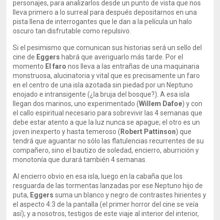
personajes, para analizarlos desde un punto de vista que nos
lleva primero a lo surreal para después depositarnos en una
pista llena de interrogantes que le dan a la película un halo
oscuro tan disfrutable como repulsivo.
Si el pesimismo que comunican sus historias será un sello del
cine de
Eggers
habrá que averiguarlo más tarde. Por el
momento
El faro
nos lleva a las entrañas de una maquinaria
monstruosa, alucinatoria y vital que es precisamente un faro
en el centro de una isla azotada sin piedad por un Neptuno
enojado e intransigente (¿la bruja del bosque?). A esa isla
llegan dos marinos, uno experimentado (
Willem Dafoe
) y con
el callo espiritual necesario para sobrevivir las 4 semanas que
debe estar atento a que la luz nunca se apague; el otro es un
joven inexperto y hasta temeroso (
Robert Pattinson
) que
tendrá que aguantar no sólo las flatulencias recurrentes de su
compañero, sino el bautizo de soledad, encierro, aburrición y
monotonía que durará también 4 semanas.
Al encierro obvio en esa isla, luego en la cabaña que los
resguarda de las tormentas lanzadas por ese Neptuno hijo de
puta,
Eggers
suma un blanco y negro de contrastes hirientes y
el aspecto 4:3 de la pantalla (el primer horror del cine se veía
así); y a nosotros, testigos de este viaje al interior del interior,