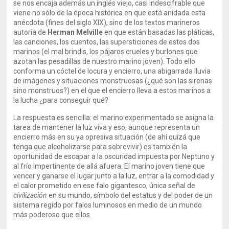
se nos encaja además un inglés viejo, casi indescifrable que
viene no sólo de la época histórica en que está anidada esta
anécdota (fines del siglo XIX), sino de los textos marineros
autoría de
Herman Melville
en que están basadas las pláticas,
las canciones, los cuentos, las supersticiones de estos dos
marinos (el mal brindis, los pájaros crueles y burlones que
azotan las pesadillas de nuestro marino joven). Todo ello
conforma un cóctel de locura y encierro, una abigarrada lluvia
de imágenes y situaciones monstruosas (¿qué son las sirenas
sino monstruos?) en el que el encierro lleva a estos marinos a
la lucha ¿para conseguir qué?
La respuesta es sencilla: el marino experimentado se asigna la
tarea de mantener la luz viva y eso, aunque representa un
encierro más en su ya opresiva situación (de ahí quizá que
tenga que alcoholizarse para sobrevivir) es también la
oportunidad de escapar a la oscuridad impuesta por Neptuno y
al frío impertinente de allá afuera. El marino joven tiene que
vencer y ganarse el lugar junto a la luz, entrar a la comodidad y
el calor prometido en ese falo gigantesco, única señal de
civilización
en su mundo, símbolo del estatus y del poder de un
sistema regido por falos luminosos en medio de un mundo
más poderoso que ellos.