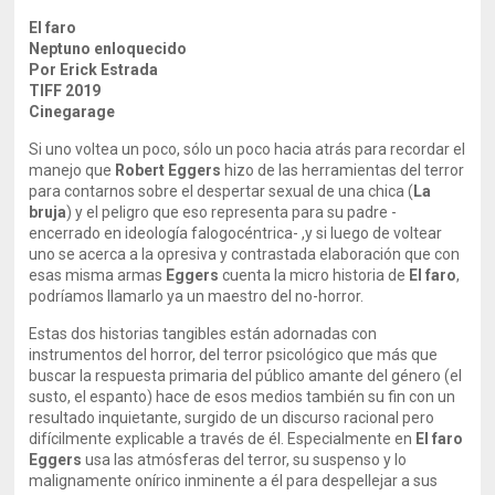
El faro
Neptuno enloquecido
Por Erick Estrada
TIFF 2019
Cinegarage
Si uno voltea un poco, sólo un poco hacia atrás para recordar el
manejo que
Robert Eggers
hizo de las herramientas del terror
para contarnos sobre el despertar sexual de una chica (
La
bruja
) y el peligro que eso representa para su padre -
encerrado en ideología falogocéntrica- ,y si luego de voltear
uno se acerca a la opresiva y contrastada elaboración que con
esas misma armas
Eggers
cuenta la micro historia de
El faro
,
podríamos llamarlo ya un maestro del no-horror.
Estas dos historias tangibles están adornadas con
instrumentos del horror, del terror psicológico que más que
buscar la respuesta primaria del público amante del género (el
susto, el espanto) hace de esos medios también su fin con un
resultado inquietante, surgido de un discurso racional pero
difícilmente explicable a través de él. Especialmente en
El faro
Eggers
usa las atmósferas del terror, su suspenso y lo
malignamente onírico inminente a él para despellejar a sus