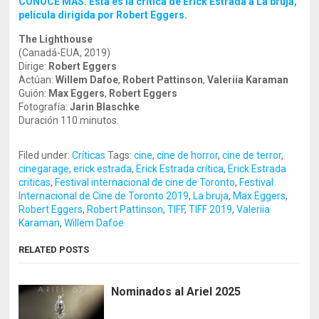
CONOCE MÁS. Esta es la crítica de Erick Estrada a La bruja,
película dirigida por Robert Eggers
.
The Lighthouse
(Canadá-EUA, 2019)
Dirige:
Robert Eggers
Actúan:
Willem Dafoe
,
Robert Pattinson
,
Valeriia Karaman
Guión:
Max Eggers
,
Robert Eggers
Fotografía:
Jarin Blaschke
Duración 110 minutos.
Filed under:
Críticas
Tags:
cine
,
cine de horror
,
cine de terror
,
cinegarage
,
erick estrada
,
Erick Estrada crítica
,
Erick Estrada
criticas
,
Festival internacional de cine de Toronto
,
Festival
Internacional de Cine de Toronto 2019
,
La bruja
,
Max Eggers
,
Robert Eggers
,
Robert Pattinson
,
TIFF
,
TIFF 2019
,
Valeriia
Karaman
,
Willem Dafoe
RELATED POSTS
Nominados al Ariel 2025