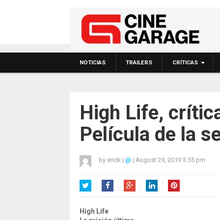
NOTICIAS
TRAILERS
CRÍTICAS
High Life, crític
Película de la 
by
erick
|
@
|
August 29, 2019 3:55 pm
Twitter
Facebook
Google+
LinkedIn
Pinterest
High Life