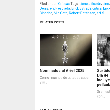
Filed under:
Críticas
Tags:
ciencia ficción
,
cine
Denis
,
erick estrada
,
Erick Estrada crítica
,
Eric
Binoche
,
Mia Goth
,
Robert Pattinson
,
sci-fi
RELATED POSTS
Nominados al Ariel 2025
Surtid
Día de
Como muchos de ustedes saben,
Incluye
y si…
películ
Si en es
con…