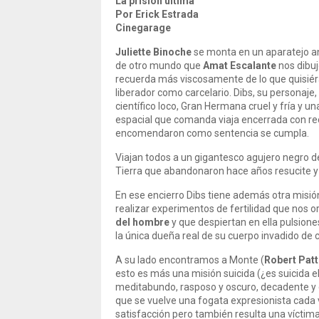
La prisión última
Por Erick Estrada
Cinegarage
Juliette Binoche
se monta en un aparatejo a
de otro mundo que
Amat Escalante
nos dibu
recuerda más viscosamente de lo que quisiéra
liberador como carcelario. Dibs, su personaj
científico loco, Gran Hermana cruel y fría y u
espacial que comanda viaja encerrada con reo
encomendaron como sentencia se cumpla.
Viajan todos a un gigantesco agujero negro de
Tierra que abandonaron hace años resucite y 
En ese encierro Dibs tiene además otra misión,
realizar experimentos de fertilidad que nos or
del hombre
y que despiertan en ella pulsion
la única dueña real de su cuerpo invadido de ci
A su lado encontramos a Monte (
Robert Pat
esto es más una misión suicida (¿es suicida el
meditabundo, rasposo y oscuro, decadente y 
que se vuelve una fogata expresionista cada
satisfacción pero también resulta una víctima