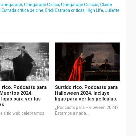
,
cinegarage
,
Cinegarage Critica
,
Cinegarage Críticas
,
Claide
k Estrada crítica de cine
,
Erick Estrada criticas
,
High Life
,
Juliette
o rico. Podcasts para
Surtido rico. Podcasts para
 Muertos 2024.
Halloween 2024. Incluye
 ligas para ver las
ligas para ver las películas.
as.
¿Podcasts para Halloween 2024?
te sitio web celebramos
Estamos a nada…