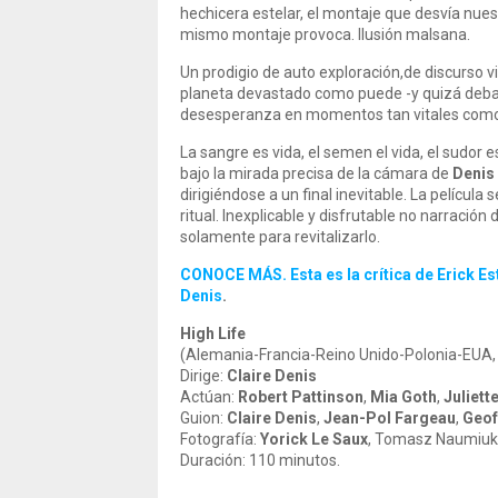
hechicera estelar, el montaje que desvía nu
mismo montaje provoca. Ilusión malsana.
Un prodigio de auto exploración,de discurso 
planeta devastado como puede -y quizá deba 
desesperanza en momentos tan vitales como l
La sangre es vida, el semen el vida, el sudor e
bajo la mirada precisa de la cámara de
Denis
dirigiéndose a un final inevitable. La película
ritual. Inexplicable y disfrutable no narración
solamente para revitalizarlo.
CONOCE MÁS. Esta es la crítica de Erick Estr
Denis
.
High Life
(Alemania-Francia-Reino Unido-Polonia-EUA,
Dirige:
Claire Denis
Actúan:
Robert Pattinson
,
Mia Goth
,
Juliett
Guion:
Claire Denis
,
Jean-Pol Fargeau
,
Geof
Fotografía:
Yorick Le Saux
, Tomasz Naumiuk
Duración: 110 minutos.