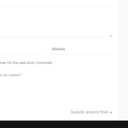
ser for the next time I comment.
ds are marked *
Guasón, avance final
→