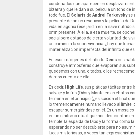
condenados que aparecen en desplazamient
bizarra y que le dan a su película un tono de
todo fue. El
Solaris
de
Andrei Tarkovsky
se 
presente dejan un resquicio y la película de 
vida en agonía (ese jardín en la nave nutrido 
omnipresente. A ella, a esa muerte, se opone
social pero dotados de cierta voluntad de viv
un camino a la supervivencia: ¿hay que luchar
materialización imperfecta del infinito que e
En esos márgenes del infinito
Denis
nos habla
construye atmósferas que evaporan sus subte
quedemos con uno, o todos, o los rechacemos 
darnos cuenta de ello.
Es decir,
High Life
, sus pláticas tácitas entre 
salvaje y lo frío (Dibs y Monte en arrebatos con
termina en el principio (¿es suicida el final qu
lo tremendamente humano llevado al límite, d
escapar sumergiéndose en él. Es un mosaico 
en un nihilismo ritual, que nos desorientan e
temple: la espalda de Dibs y la forma como l
esperando no ser descubierta para no asumir 
luces misteriosas, a veces tan expresionistas