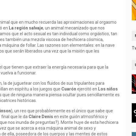
nimal que en mucho recuerda las aproximaciones al orgasmo
jó en
La región salvaje
, un animal mecanizado que nos
mos que el acto sexual es tan individual como orgiástico, tan
e, es también una mezcla viscosa de hechicera cósmica,
na máquina de follar. Las razones son elementales: en la nave
T
s que serán liberados una vez que la misión que les
l que tienen que extraer la energía necesaria para que la
vuelva a funcionar.
 la de juguetear con los fluidos de sus tripulantes para
illan en espíritu a los juegos que
Cuarón
ejercitó en
Los niños
es que de ninguna manera piensa ocultar pues sencillamente es
catrices históricas.
tinson
), un reo que probablemente es el único que sabe que
 final que le da
Claire Denis
en este guión atmosférico y
que nos inunda de preguntas?). Monte huye de esta hechicera
 vez que se acerca a esa máquina animal de sexo y
 de ella, poseedora de los cuerpos y las mentes de estos