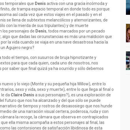
os temporales que
Denis
activa con una gracia incómoda y
 infinito, de trampa espacio temporal en donde todo es porque
asoma así cada vez que estos viajes en el pasado y en el
Denis se llena de subtextos melancólicos y atemorizantes, de
sólo con la mierda de sus tripulantes) y de muerte
n los personajes de
Denis
, todos marcados por un pecado
ir, algo que dadas las circunstancias es más una maldición que
 por la vida cuando se viaja en una nave desastrosa hacia la
s un Agujero negro?
 todo el tiempo, con susurros de bruja hipnotizante y
xtos para que cada quien, cada uno de nosotros, nos
por saber que final quizá ya ha ocurrido y sólo debemos
lo nuevo y lo viejo (Monte y su pequeña hija Willow), entre lo
trarios, sexo y vida, sexo y muerte), entre lo que llega al final o
e le da
Claire Denis
a sus personajes?), es una exploración de
el futuro que nos ha alcanzado y del que sólo se puede
narrativo de tiempos y rostros de desasosiego que nos hunde
n medio de una narración visual certera, poderosa, ruda y con
a cámara la recoge, la cámara que observa en contrapicados
que ella misma acompaña a estos personajes al final, las
 como las contorsiones de satisfacción libidinosa de esta