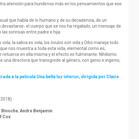
estra atención para hundirnos más en los pensamientos que ese
visual que habla de lo humano y de su decadencia, de un
devastarse- el cuerpo que se nos ha regalado, un mensaje de
as sonrisas entre padre e hija.
s vida, la saliva es vida, los óvulos son vida y Dibs maneja todo
que nos muestra a toda esta vida, elemental como es,
 se retuerce en ella misma y el efecto es fulminante. Nihilismo
 de una directora que transgrede al género, con genio e ingenio,
ada a la película Una bella luz interior, dirigida por Claire
 2018)
e Binoche
,
Andre Benjamin
f Cox