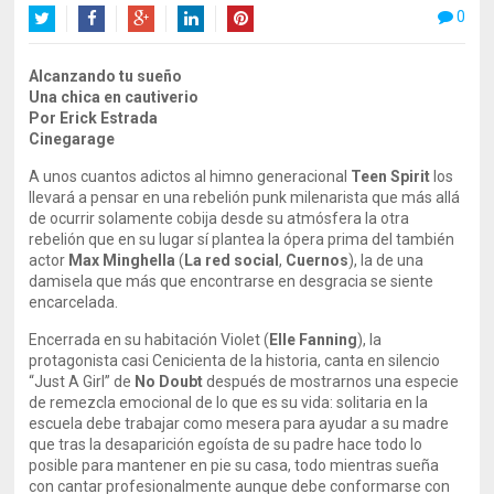
0
Twitter
Facebook
Google+
LinkedIn
Pinterest
Alcanzando tu sueño
Una chica en cautiverio
Por Erick Estrada
Cinegarage
A unos cuantos adictos al himno generacional
Teen Spirit
los
llevará a pensar en una rebelión punk milenarista que más allá
de ocurrir solamente cobija desde su atmósfera la otra
rebelión que en su lugar sí plantea la ópera prima del también
actor
Max Minghella
(
La red social
,
Cuernos
), la de una
damisela que más que encontrarse en desgracia se siente
encarcelada.
Encerrada en su habitación Violet (
Elle Fanning
), la
protagonista casi Cenicienta de la historia, canta en silencio
“Just A Girl” de
No Doubt
después de mostrarnos una especie
de remezcla emocional de lo que es su vida: solitaria en la
escuela debe trabajar como mesera para ayudar a su madre
que tras la desaparición egoísta de su padre hace todo lo
posible para mantener en pie su casa, todo mientras sueña
con cantar profesionalmente aunque debe conformarse con