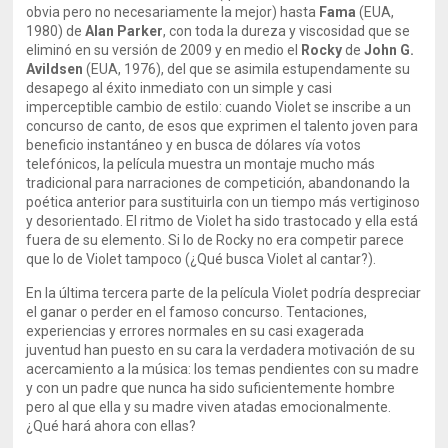
obvia pero no necesariamente la mejor) hasta
Fama
(EUA,
1980) de
Alan Parker
, con toda la dureza y viscosidad que se
eliminó en su versión de 2009 y en medio el
Rocky
de
John G.
Avildsen
(EUA, 1976), del que se asimila estupendamente su
desapego al éxito inmediato con un simple y casi
imperceptible cambio de estilo: cuando Violet se inscribe a un
concurso de canto, de esos que exprimen el talento joven para
beneficio instantáneo y en busca de dólares vía votos
telefónicos, la película muestra un montaje mucho más
tradicional para narraciones de competición, abandonando la
poética anterior para sustituirla con un tiempo más vertiginoso
y desorientado. El ritmo de Violet ha sido trastocado y ella está
fuera de su elemento. Si lo de Rocky no era competir parece
que lo de Violet tampoco (¿Qué busca Violet al cantar?).
En la última tercera parte de la película Violet podría despreciar
el ganar o perder en el famoso concurso. Tentaciones,
experiencias y errores normales en su casi exagerada
juventud han puesto en su cara la verdadera motivación de su
acercamiento a la música: los temas pendientes con su madre
y con un padre que nunca ha sido suficientemente hombre
pero al que ella y su madre viven atadas emocionalmente.
¿Qué hará ahora con ellas?