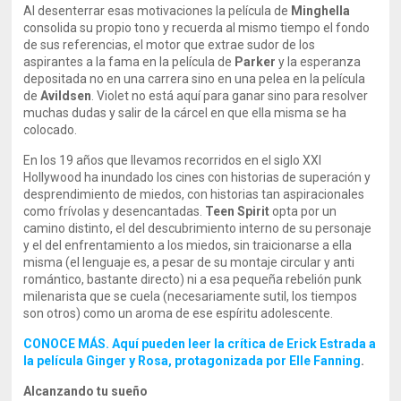
Al desenterrar esas motivaciones la película de
Minghella
consolida su propio tono y recuerda al mismo tiempo el fondo
de sus referencias, el motor que extrae sudor de los
aspirantes a la fama en la película de
Parker
y la esperanza
depositada no en una carrera sino en una pelea en la película
de
Avildsen
. Violet no está aquí para ganar sino para resolver
muchas dudas y salir de la cárcel en que ella misma se ha
colocado.
En los 19 años que llevamos recorridos en el siglo XXI
Hollywood ha inundado los cines con historias de superación y
desprendimiento de miedos, con historias tan aspiracionales
como frívolas y desencantadas.
Teen Spirit
opta por un
camino distinto, el del descubrimiento interno de su personaje
y el del enfrentamiento a los miedos, sin traicionarse a ella
misma (el lenguaje es, a pesar de su montaje circular y anti
romántico, bastante directo) ni a esa pequeña rebelión punk
milenarista que se cuela (necesariamente sutil, los tiempos
son otros) como un aroma de ese espíritu adolescente.
CONOCE MÁS. Aquí pueden leer la crítica de Erick Estrada a
la película Ginger y Rosa, protagonizada por Elle Fanning
.
Alcanzando tu sueño