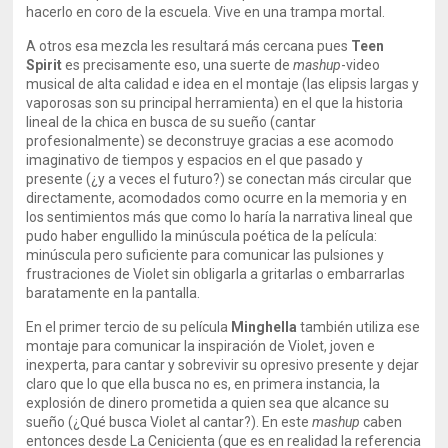
hacerlo en coro de la escuela. Vive en una trampa mortal.
A otros esa mezcla les resultará más cercana pues
Teen
Spirit
es precisamente eso, una suerte de
mashup
-video
musical de alta calidad e idea en el montaje (las elipsis largas y
vaporosas son su principal herramienta) en el que la historia
lineal de la chica en busca de su sueño (cantar
profesionalmente) se deconstruye gracias a ese acomodo
imaginativo de tiempos y espacios en el que pasado y
presente (¿y a veces el futuro?) se conectan más circular que
directamente, acomodados como ocurre en la memoria y en
los sentimientos más que como lo haría la narrativa lineal que
pudo haber engullido la minúscula poética de la película:
minúscula pero suficiente para comunicar las pulsiones y
frustraciones de Violet sin obligarla a gritarlas o embarrarlas
baratamente en la pantalla.
En el primer tercio de su película
Minghella
también utiliza ese
montaje para comunicar la inspiración de Violet, joven e
inexperta, para cantar y sobrevivir su opresivo presente y dejar
claro que lo que ella busca no es, en primera instancia, la
explosión de dinero prometida a quien sea que alcance su
sueño (¿Qué busca Violet al cantar?). En este
mashup
caben
entonces desde La Cenicienta (que es en realidad la referencia