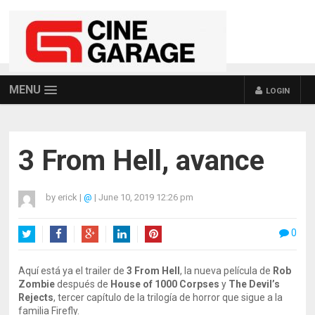
MENU
LOGIN
3 From Hell, avance
by
erick
|
@
|
June 10, 2019 12:26 pm
0
Twitter
Facebook
Google+
LinkedIn
Pinterest
Aquí está ya el trailer de
3 From Hell
, la nueva película de
Rob
Zombie
después de
House of 1000 Corpses
y
The Devil’s
Rejects
, tercer capítulo de la trilogía de horror que sigue a la
familia Firefly.