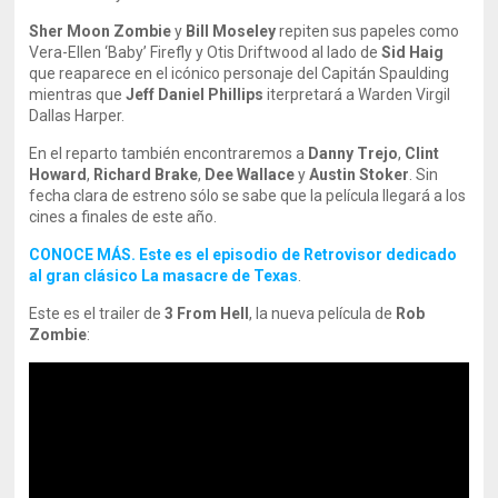
Sher Moon Zombie
y
Bill Moseley
repiten sus papeles como
Vera-Ellen ‘Baby’ Firefly y Otis Driftwood al lado de
Sid Haig
que reaparece en el icónico personaje del Capitán Spaulding
mientras que
Jeff Daniel Phillips
iterpretará a Warden Virgil
Dallas Harper.
En el reparto también encontraremos a
Danny Trejo
,
Clint
Howard
,
Richard Brake
,
Dee Wallace
y
Austin Stoker
. Sin
fecha clara de estreno sólo se sabe que la película llegará a los
cines a finales de este año.
CONOCE MÁS. Este es el episodio de Retrovisor dedicado
al gran clásico La masacre de Texas
.
Este es el trailer de
3 From Hell
, la nueva película de
Rob
Zombie
: