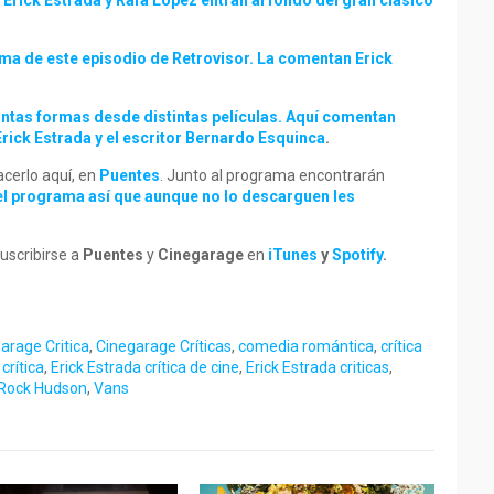
Erick Estrada y Rafa López entran al fondo del gran clásico
ema de este episodio de Retrovisor. La comentan Erick
intas formas desde distintas películas. Aquí comentan
 Erick Estrada y el escritor Bernardo Esquinca
.
cerlo aquí, en
Puentes
. Junto al programa encontrarán
del programa así que aunque no lo descarguen les
uscribirse a
Puentes
y
Cinegarage
en
iTunes
y
Spotify
.
arage Critica
,
Cinegarage Críticas
,
comedia romántica
,
crítica
crítica
,
Erick Estrada crítica de cine
,
Erick Estrada criticas
,
Rock Hudson
,
Vans