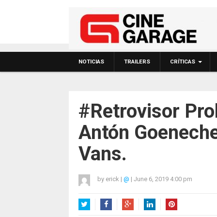
NOTICIAS
TRAILERS
CRÍTICAS
#Retrovisor Pro
Antón Goeneche
Vans.
by
erick
|
@
|
June 6, 2019 4:00 pm
Twitter
Facebook
Google+
LinkedIn
Pinterest