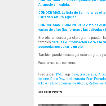
CONOCE MÁS. Este es el episodio en el que 
Atrapado sin salida
.
CONOCE MÁS. La lista de Schindler es el t
Estrada y Arturo Aguilar
.
CONOCE MÁS. El año 2019 fue visto de dist
varias de ellas (las formas y las películas)
Si prefieren descargar el programa pueden ha
también
detalles e información extra a la 
aconsejamos echarle un ojo
.
También pueden descargar este prograna y s
Esperamos sus opiniones.
Filed under:
DVD
Tags:
cine
,
cinegarage
,
Cineg
de cine
,
Doris Day
,
erick estrada
,
Erick Estrada 
Pillow Talk
,
Problemas de Alcoba
,
Retrovisor
,
RELATED POSTS