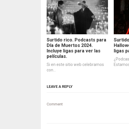
Surtido rico. Podcasts para
Surtid
Día de Muertos 2024.
Hallow
Incluye ligas para ver las
ligas p
películas.
¿Podcas
Si en este sitio web celebramos
Estamos
con…
LEAVE A REPLY
Comment