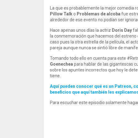
La que es probablemente la mejor comedia ro
Pillow Talk
o
Problemas de alcoba
fue estr
alrededor de ese evento no podían ser ignora
Hace apenas unos días la actriz
Doris Day
fal
la conmemoración que hacemos del estreno de 
caso pues la otra estrella de la película, el act
pareja aunque nunca se sintió libre de manif
Tomando todo ello en cuenta para este #Retr
Goenechea
para hablar de las gigantescas cu
sobre los apuntes incorrectos que hoy le det
tiene.
Aquí pueden conocer qué es un Patreon, co
beneficios que aquí también les explicamo
Para escuchar este episodio solamente hagan 