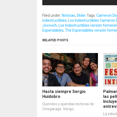
Filed under:
Noticias
,
Slider
Tags:
Cameron Di
indestructibles
,
Los Indestructibles Cameron 
Jovovich
,
Los Indestructibles versión femeni
Expendables
,
The Expendables versión feme
RELATED POSTS
Hasta siempre Sergio
Palmar
Huidobro
las pe
Incluye
Queridos y queridas lectoras de
entrev
Cinegarage. Vengo…
La edici