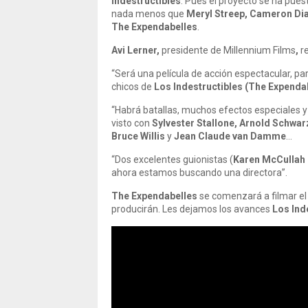
Indestructibles
. Pues el proyecto se ha pue
nada menos que
Meryl Streep, Cameron Di
The Expendabelles
.
Avi Lerner,
presidente de Millennium Films
,
re
“Será una película de acción espectacular, par
chicos de
Los Indestructibles (The Expenda
“Habrá batallas, muchos efectos especiales y 
visto con
Sylvester Stallone, Arnold Schwar
Bruce Willis
y
Jean Claude van Damme
…
“Dos excelentes guionistas (
Karen McCullah
ahora estamos buscando una directora”.
The Expendabelles
se comenzará a filmar el
producirán. Les dejamos los avances
Los Ind