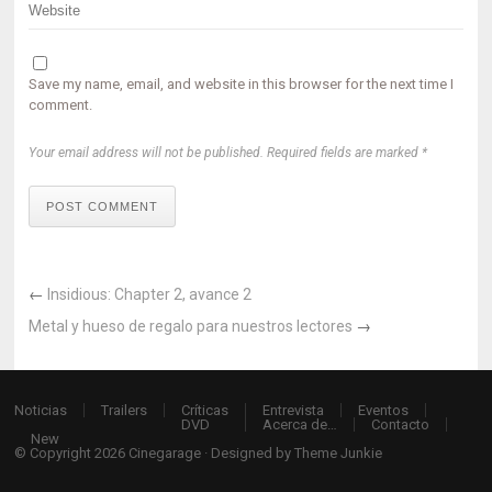
Save my name, email, and website in this browser for the next time I
comment.
Your email address will not be published. Required fields are marked *
POST COMMENT
←
Insidious: Chapter 2, avance 2
Metal y hueso de regalo para nuestros lectores
→
Noticias
Trailers
Críticas
Entrevista
Eventos
DVD
Acerca de…
Contacto
New
© Copyright 2026
Cinegarage
· Designed by
Theme Junkie