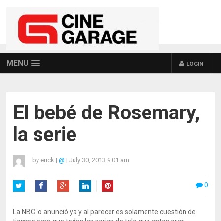
MENU
LOGIN
El bebé de Rosemary,
la serie
by
erick
|
@
|
July 30, 2013 9:01 am
0
Twitter
Facebook
Google+
LinkedIn
Pinterest
La NBC lo anunció ya y al parecer es solamente cuestión de