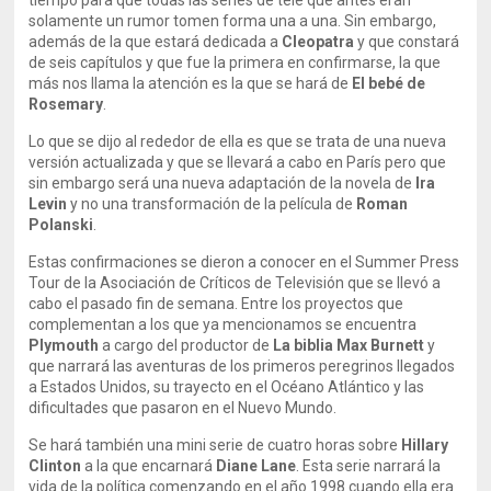
tiempo para que todas las series de tele que antes eran
solamente un rumor tomen forma una a una. Sin embargo,
además de la que estará dedicada a
Cleopatra
y que constará
de seis capítulos y que fue la primera en confirmarse, la que
más nos llama la atención es la que se hará de
El bebé de
Rosemary
.
Lo que se dijo al rededor de ella es que se trata de una nueva
versión actualizada y que se llevará a cabo en París pero que
sin embargo será una nueva adaptación de la novela de
Ira
Levin
y no una transformación de la película de
Roman
Polanski
.
Estas confirmaciones se dieron a conocer en el Summer Press
Tour de la Asociación de Críticos de Televisión que se llevó a
cabo el pasado fin de semana. Entre los proyectos que
complementan a los que ya mencionamos se encuentra
Plymouth
a cargo del productor de
La biblia Max Burnett
y
que narrará las aventuras de los primeros peregrinos llegados
a Estados Unidos, su trayecto en el Océano Atlántico y las
dificultades que pasaron en el Nuevo Mundo.
Se hará también una mini serie de cuatro horas sobre
Hillary
Clinton
a la que encarnará
Diane Lane
. Esta serie narrará la
vida de la política comenzando en el año 1998 cuando ella era