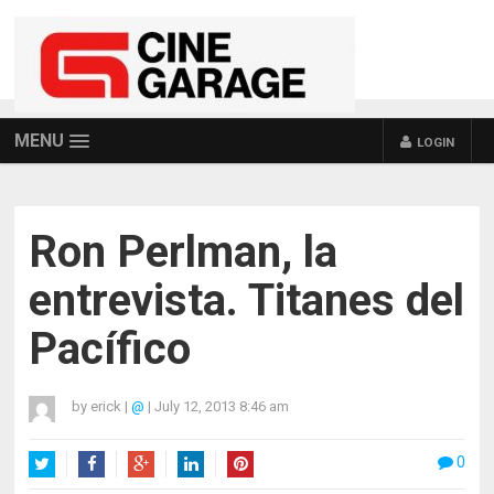
MENU
LOGIN
Ron Perlman, la
entrevista. Titanes del
Pacífico
by
erick
|
@
|
July 12, 2013 8:46 am
0
Twitter
Facebook
Google+
LinkedIn
Pinterest