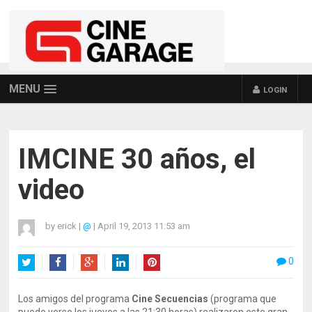
MENU
LOGIN
IMCINE 30 años, el
video
by
erick
|
@
|
April 19, 2013 11:53 am
0
Twitter
Facebook
Google+
LinkedIn
Pinterest
Los amigos del programa
Cine Secuencias
(programa que