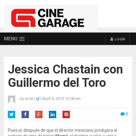
MENU
LOGIN
Jessica Chastain con
Guillermo del Toro
by
erick
|
@
|
April 9, 2013 12:08 am
0
Twitter
Facebook
Google+
LinkedIn
Pinterest
Pues sí, después de que el director mexicano produjera el