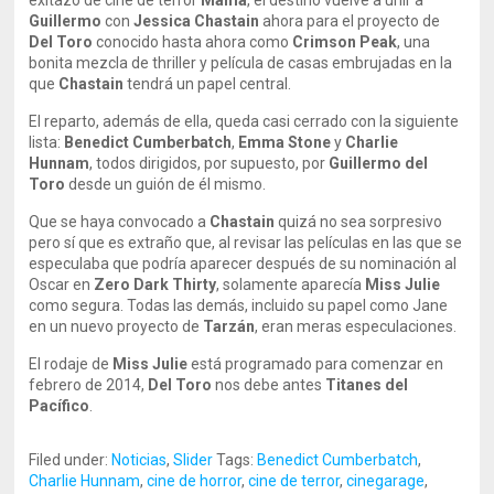
exitazo de cine de terror
Mamá
, el destino vuelve a unir a
Guillermo
con
Jessica Chastain
ahora para el proyecto de
Del Toro
conocido hasta ahora como
Crimson Peak
, una
bonita mezcla de thriller y película de casas embrujadas en la
que
Chastain
tendrá un papel central.
El reparto, además de ella, queda casi cerrado con la siguiente
lista:
Benedict Cumberbatch
,
Emma Stone
y
Charlie
Hunnam
, todos dirigidos, por supuesto, por
Guillermo del
Toro
desde un guión de él mismo.
Que se haya convocado a
Chastain
quizá no sea sorpresivo
pero sí que es extraño que, al revisar las películas en las que se
especulaba que podría aparecer después de su nominación al
Oscar en
Zero Dark Thirty
, solamente aparecía
Miss Julie
como segura. Todas las demás, incluido su papel como Jane
en un nuevo proyecto de
Tarzán
, eran meras especulaciones.
El rodaje de
Miss Julie
está programado para comenzar en
febrero de 2014,
Del Toro
nos debe antes
Titanes del
Pacífico
.
Filed under:
Noticias
,
Slider
Tags:
Benedict Cumberbatch
,
Charlie Hunnam
,
cine de horror
,
cine de terror
,
cinegarage
,