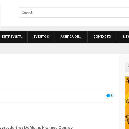
ENTREVISTA
EVENTOS
ACERCA DE…
CONTACTO
NE
0
yers, Jeffrey DeMunn, Frances Conroy