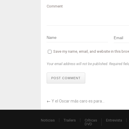
Comment
Save my name, email, and website in this brow
Your email address will not be published. Required fiel
POST COMMENT
←
Y el Oscar más caro es para…
Noticias
Trailers
Críticas
Entrevista
DVD