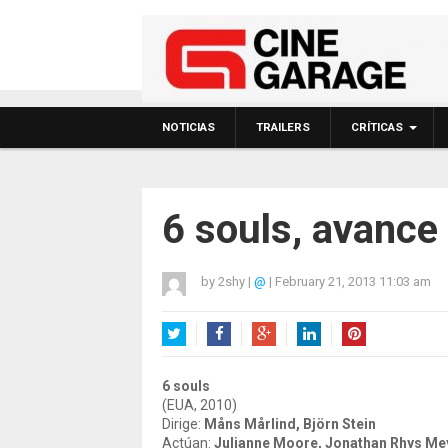
NOTICIAS
TRAILERS
CRÍTICAS
6 souls, avance
by
2shy
|
@
|
February 21, 2013 11:03 am
Twitter
Facebook
Google+
LinkedIn
Pinterest
6 souls
(EUA, 2010)
Dirige:
Måns Mårlind, Björn Stein
Actúan:
Julianne Moore, Jonathan Rhys Me