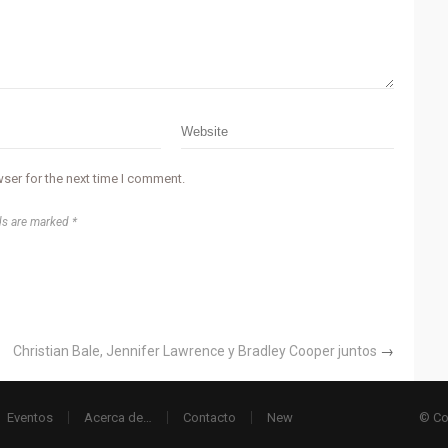
ser for the next time I comment.
ds are marked *
Christian Bale, Jennifer Lawrence y Bradley Cooper juntos
→
Eventos
Acerca de…
Contacto
New
© Co