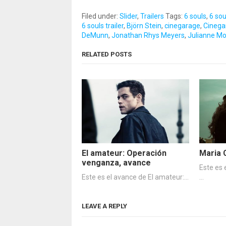
Filed under:
Slider
,
Trailers
Tags:
6 souls
,
6 so
6 souls trailer
,
Björn Stein
,
cinegarage
,
Cinega
DeMunn
,
Jonathan Rhys Meyers
,
Julianne M
RELATED POSTS
El amateur: Operación
Maria 
venganza, avance
Este es 
Este es el avance de El amateur:…
…
LEAVE A REPLY