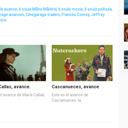
uls avance
,
6 souls Måns Mårlind
,
6 souls movie
,
6 souls película
,
rage avances
,
Cinegarage trailers
,
Frances Conroy
,
Jeffrey
oore
Callas, avance.
Cascanueces, avance
el avance de María Callas,
Este es el avance de
Cascanueces. la…