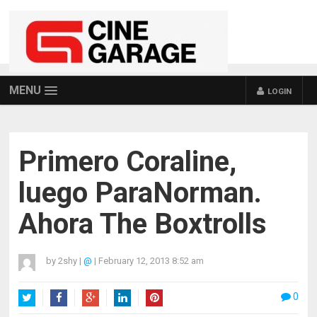
MENU
LOGIN
Primero Coraline,
luego ParaNorman.
Ahora The Boxtrolls
by
2shy
|
@
|
February 12, 2013 8:52 am
0
Twitter
Facebook
Google+
LinkedIn
Pinterest