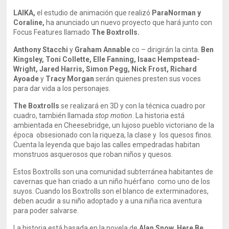
LAIKA,
el estudio de animación que realizó
ParaNorman y
Coraline,
ha anunciado un nuevo proyecto que hará junto con
Focus Features llamado
The Boxtrolls.
Anthony Stacchi
y
Graham Annable
co – dirigirán la cinta.
Ben
Kingsley, Toni Collette, Elle Fanning, Isaac Hempstead-
Wright, Jared Harris, Simon Pegg, Nick Frost, Richard
Ayoade
y
Tracy Morgan
serán quienes presten sus voces
para dar vida a los personajes.
The Boxtrolls
se realizará en 3D y con la técnica cuadro por
cuadro, también llamada
stop motion
. La historia está
ambientada en Cheesebridge, un lujoso pueblo victoriano de la
época obsesionado con la riqueza, la clase y los quesos finos.
Cuenta la leyenda que bajo las calles empedradas habitan
monstruos asquerosos que roban niños y quesos.
Estos Boxtrolls son una comunidad subterránea habitantes de
cavernas que han criado a un niño huérfano como uno de los
suyos. Cuando los Boxtrolls son el blanco de exterminadores,
deben acudir a su niño adoptado y a una niña rica aventura
para poder salvarse.
La historia está basada en la novela de
Alan Snow, Here Be