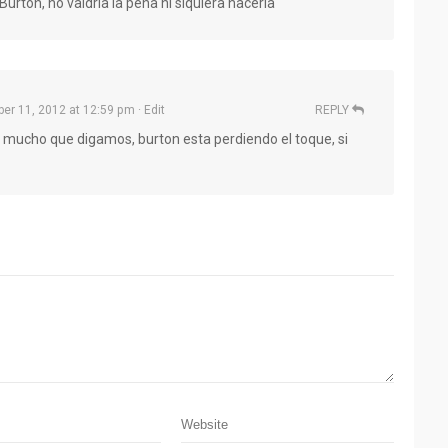
Burton, no valdría la pena ni siquiera hacerla
er 11, 2012 at 12:59 pm
· Edit
REPLY
ó mucho que digamos, burton esta perdiendo el toque, si