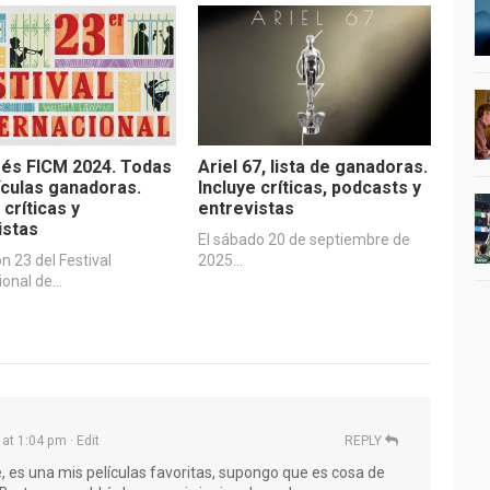
és FICM 2024. Todas
Ariel 67, lista de ganadoras.
lículas ganadoras.
Incluye críticas, podcasts y
 críticas y
entrevistas
istas
El sábado 20 de septiembre de
ón 23 del Festival
2025…
ional de…
 at 1:04 pm
· Edit
REPLY
 es una mis películas favoritas, supongo que es cosa de