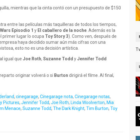
aquilla, mientras que la cinta contó con un presupuesto de $150
ra entre las películas más taquilleras de todos los tiempos,
 Wars Episodio 1
y
El caballero de la noche
. Además es la
l primer lugar lo ocupa
Toy Story 3
). Como ven, después de
a empresa haya decidido sumar aún más cifras con una
stosa, esto no es una decisión artística.
T
al igual que
Joe Roth
,
Suzanne Todd
y
Jennifer Todd
eparto originar volverá o si
Burton
dirigirá el filme. Al final,
derland
,
cinegarage
,
Cinegarage nota
,
Cinegarage notas
,
y Pictures
,
Jennifer Todd
,
Joe Roth
,
Linda Woolverton
,
Mia
tom Menace
,
Suzanne Todd
,
The Dark Knight
,
Tim Burton
,
Toy