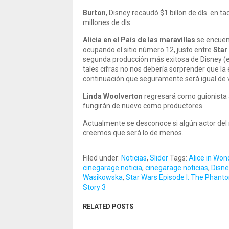
Burton
, Disney recaudó $1 billon de dls. en t
millones de dls.
Alicia en el País de las maravillas
se encuent
ocupando el sitio número 12, justo entre
Star
segunda producción más exitosa de Disney (e
tales cifras no nos debería sorprender que l
continuación que seguramente será igual de vi
Linda Woolverton
regresará como guionista 
fungirán de nuevo como productores.
Actualmente se desconoce si algún actor del r
creemos que será lo de menos.
Filed under:
Noticias
,
Slider
Tags:
Alice in Won
cinegarage noticia
,
cinegarage noticias
,
Disne
Wasikowska
,
Star Wars Episode I: The Phan
Story 3
RELATED POSTS