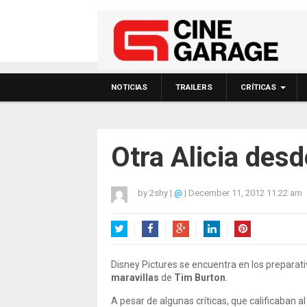
NOTICIAS
TRAILERS
CRÍTICAS
Otra Alicia des
by
2shy
|
@
|
December 11, 2012 11:22 am
Twitter
Facebook
Google+
LinkedIn
Pinterest
Disney Pictures se encuentra en los preparat
maravillas
de
Tim Burton
.
A pesar de algunas críticas, que calificaban al