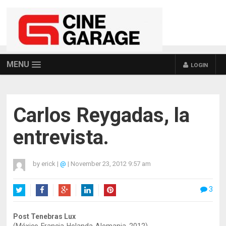
MENU
LOGIN
Carlos Reygadas, la
entrevista.
by
erick
|
@
|
November 23, 2012 9:57 am
3
Twitter
Facebook
Google+
LinkedIn
Pinterest
Post Tenebras Lux