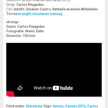
(México-Francia-Holanda-Alemania, 2012)
Dirige:
Carlos Reygadas
Con:
Adolfo Jiménez Castro
,
Nathalia Acevedo
,
Willebaldo
Torres
strength resistance training
strong>
Guión:
Carlos Reygadas
Fotografía:
Alexis Zabe
Duración: 120 min.
Filed under:
Entrevista
Tags:
Amour
,
Cannes 2012
,
Carlos