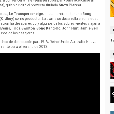
 para convencer a The Weinstein Company para acercarse al
st
), quien dirigirá el proyecto titulado
Snow Piercer
.
ncesa,
Le Transperceneige
, que además de tener a
Bong
(
Oldboy
) como productor. La trama se desarrolla en una edad
ilización ha desaparecido y algunos de los sobrevivientes viajan a
 Evans
,
Tilda Swinton
,
Song Kang-ho
,
John Hurt
,
Jamie Bell
,
unos de los pasajeros.
T
hos de distribución para EUA, Reino Unido, Australia, Nueva
miento para el verano de 2013.