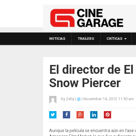
NOTICIAS
TRAILERS
CRÍTICAS
El director de E
Snow Piercer
by
2shy
|
@
|
November 14, 2012 11:50 am
Twitter
Facebook
Google+
LinkedIn
Pinterest
Aunque la película se encuentra aún en fase d