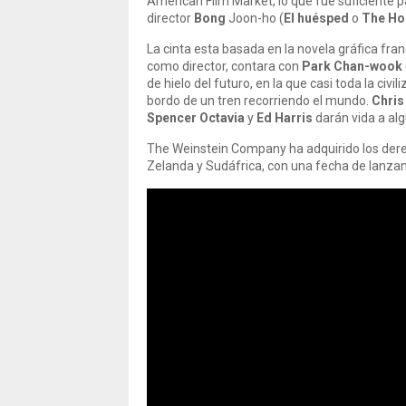
American Film Market, lo que fue suficiente
director
Bong
Joon-ho (
El huésped
o
The Ho
La cinta esta basada en la novela gráfica fra
como director, contara con
Park Chan-wook
de hielo del futuro, en la que casi toda la civ
bordo de un tren recorriendo el mundo.
Chris
Spencer Octavia
y
Ed Harris
darán vida a alg
The Weinstein Company ha adquirido los derec
Zelanda y Sudáfrica, con una fecha de lanza