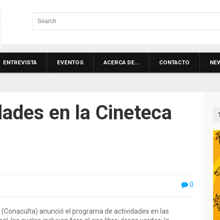
ENTREVISTA
EVENTOS
ACERCA DE…
CONTACTO
NE
dades en la Cineteca
0
es (Conaculta) anunció el programa de actividades en las