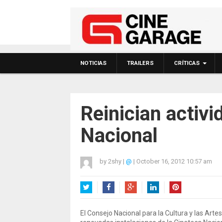
NOTICIAS
TRAILERS
CRÍTICAS
Reinician activi
Nacional
by
2shy
|
@
|
October 16, 2012 10:57 am
Twitter
Facebook
Google+
LinkedIn
Pinterest
El Consejo Nacional para la Cultura y las Art