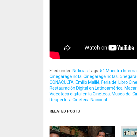
Filed under:
Noticias
Tags:
54 Muestra Interna
Cinegarage nota
,
Cinegarage notas
,
cinegara
CONACULTA
,
Emilio Maillé
,
Feria del Libro Ci
Restauración Digital en Latinoamérica
,
Macar
Videoteca digital en la Cineteca
,
Museo del Cin
Reapertura Cineteca Nacional
RELATED POSTS