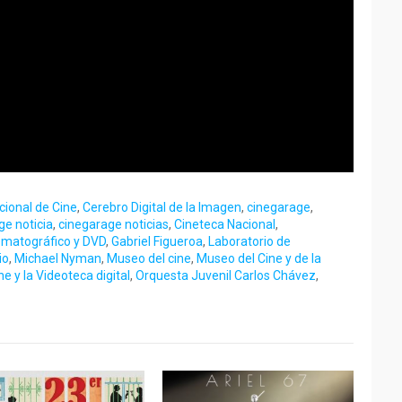
cional de Cine
,
Cerebro Digital de la Imagen
,
cinegarage
,
ge noticia
,
cinegarage noticias
,
Cineteca Nacional
,
nematográfico y DVD
,
Gabriel Figueroa
,
Laboratorio de
io
,
Michael Nyman
,
Museo del cine
,
Museo del Cine y de la
e y la Videoteca digital
,
Orquesta Juvenil Carlos Chávez
,