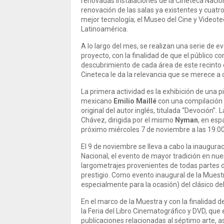
renovadas instalaciones de la Cineteca Nacional
renovación de las salas ya existentes y cuat
mejor tecnología; el Museo del Cine y Videotec
Latinoamérica.
A lo largo del mes, se realizan una serie de 
proyecto, con la finalidad de que el público c
descubrimiento de cada área de este recinto 
Cineteca le da la relevancia que se merece a
La primera actividad es la exhibición de una 
mexicano
Emilio Maillé
con una compilación
original del autor inglés, titulada “Devoción”
.
La
Chávez, dirigida por el mismo
Nyman
, en esp
próximo miércoles 7 de noviembre a las 19:00
El 9 de noviembre se lleva a cabo la inaugura
Nacional, el evento de mayor tradición en nue
largometrajes provenientes de todas partes d
prestigio. Como evento inaugural de la Muestr
especialmente para la ocasión) del clásico del
En el marco de la Muestra y con la finalidad de
la Feria del Libro Cinematográfico y DVD, que e
publicaciones relacionadas al séptimo arte, a