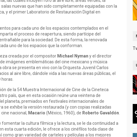
, las cuales incluyen foro al aire libre; áreas verdes; la
ro salas nuevas que han sido completamente equipadas con la
a, y el primer Laboratorio de Restauración Digital en
eventos para cada uno de los espacios contemplados en el
omparta el proceso de reapertura, siendo partícipe del
entrañable para la sociedad. De esta forma, la renovada
 cada uno de los espacios que la conforman.
T
pieza creada por el compositor
Michael Nyman
y el director
 de imágenes emblemáticas del cine mexicano y música
 obra se presenta en vivo con la Orquesta Juvenil Carlos
acios al aire libre, dándole vida a las nuevas áreas públicas, el
 horas.
ción de la 54 Muestra Internacional de Cine de la Cineteca
stro país, que en esta ocasión reúne una veintena de
el planeta, premiados en festivales internacionales de
a se exhibe la versión restaurada (y con copias realizadas
 cine nacional,
Macario
(México, 1960), de
Roberto Gavaldón
.
 fomentar la cultura fílmica y la lectura, se le da continuidad a
n esta cuarta edición, le ofrece a los cinéfilos toda clase de
sí como gran variedad de carteles y películas a los mejores