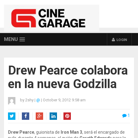
MENU
LOGIN
Drew Pearce colabora
en la nueva Godzilla
by
2shy
|
@
|
October 9, 2012 9:58 am
1
Twitter
Facebook
Google+
LinkedIn
Pinterest
Drew Pearce
, guionista de
Iron Man 3
, será el encargado de