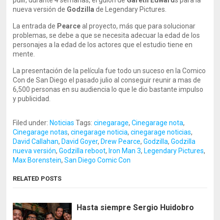
pulir, durante 4 semanas, el guión de
Gareth Edward
s para la
nueva versión de
Godzilla
de Legendary Pictures.
La entrada de
Pearce
al proyecto, más que para solucionar
problemas, se debe a que se necesita adecuar la edad de los
personajes a la edad de los actores que el estudio tiene en
mente.
La presentación de la película fue todo un suceso en la Comico
Con de San Diego el pasado julio al conseguir reunir a mas de
6,500 personas en su audiencia lo que le dio bastante impulso
y publicidad.
Filed under:
Noticias
Tags:
cinegarage
,
Cinegarage nota
,
Cinegarage notas
,
cinegarage noticia
,
cinegarage noticias
,
David Callahan
,
David Goyer
,
Drew Pearce
,
Godzilla
,
Godzilla
nueva versión
,
Godzilla reboot
,
Iron Man 3
,
Legendary Pictures
,
Max Borenstein
,
San Diego Comic Con
RELATED POSTS
Hasta siempre Sergio Huidobro