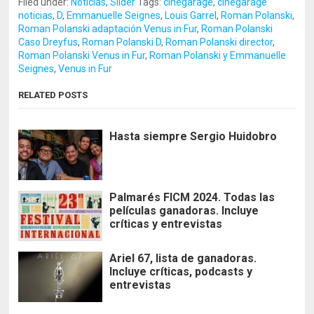
Filed under:
Noticias
,
Slider
Tags:
cinegarage
,
cinegarage
noticias
,
D
,
Emmanuelle Seignes
,
Louis Garrel
,
Roman Polanski
,
Roman Polanski adaptación Venus in Fur
,
Roman Polanski
Caso Dreyfus
,
Roman Polanski D
,
Roman Polanski director
,
Roman Polanski Venus in Fur
,
Roman Polanski y Emmanuelle
Seignes
,
Venus in Fur
RELATED POSTS
Hasta siempre Sergio Huidobro
Palmarés FICM 2024. Todas las
películas ganadoras. Incluye
críticas y entrevistas
Ariel 67, lista de ganadoras.
Incluye críticas, podcasts y
entrevistas