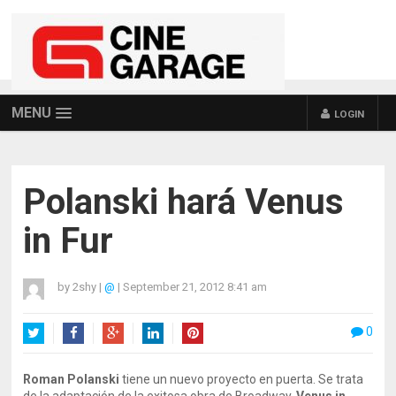
MENU
LOGIN
Polanski hará Venus
in Fur
by
2shy
|
@
|
September 21, 2012 8:41 am
0
Twitter
Facebook
Google+
LinkedIn
Pinterest
Roman Polanski
tiene un nuevo proyecto en puerta. Se trata