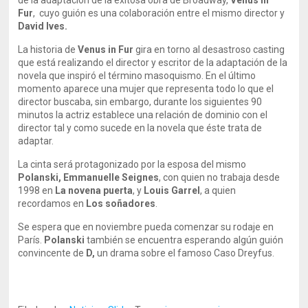
de la adaptación de la exitosa obra de Broadway,
Venus in
Fur
, cuyo guión es una colaboración entre el mismo director y
David Ives.
La historia de
Venus in Fur
gira en torno al desastroso casting
que está realizando el director y escritor de la adaptación de la
novela que inspiró el término masoquismo. En el último
momento aparece una mujer que representa todo lo que el
director buscaba, sin embargo, durante los siguientes 90
minutos la actriz establece una relación de dominio con el
director tal y como sucede en la novela que éste trata de
adaptar.
La cinta será protagonizado por la esposa del mismo
Polanski, Emmanuelle Seignes
, con quien no trabaja desde
1998 en
La novena puerta
, y
Louis Garrel
, a quien
recordamos en
Los soñadores
.
Se espera que en noviembre pueda comenzar su rodaje en
París.
Polanski
también se encuentra esperando algún guión
convincente de
D,
un drama sobre el famoso Caso Dreyfus.