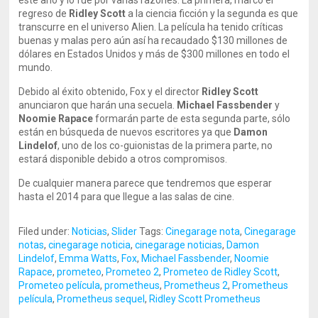
este año y lo fue por varias razones. La primera, marcó el
regreso de
Ridley Scott
a la ciencia ficción y la segunda es que
transcurre en el universo Alien. La película ha tenido críticas
buenas y malas pero aún así ha recaudado $130 millones de
dólares en Estados Unidos y más de $300 millones en todo el
mundo.
Debido al éxito obtenido, Fox y el director
Ridley Scott
anunciaron que harán una secuela.
Michael Fassbender
y
Noomie Rapace
formarán parte de esta segunda parte, sólo
están en búsqueda de nuevos escritores ya que
Damon
Lindelof
, uno de los co-guionistas de la primera parte, no
estará disponible debido a otros compromisos.
De cualquier manera parece que tendremos que esperar
hasta el 2014 para que llegue a las salas de cine.
Filed under:
Noticias
,
Slider
Tags:
Cinegarage nota
,
Cinegarage
notas
,
cinegarage noticia
,
cinegarage noticias
,
Damon
Lindelof
,
Emma Watts
,
Fox
,
Michael Fassbender
,
Noomie
Rapace
,
prometeo
,
Prometeo 2
,
Prometeo de Ridley Scott
,
Prometeo película
,
prometheus
,
Prometheus 2
,
Prometheus
película
,
Prometheus sequel
,
Ridley Scott Prometheus