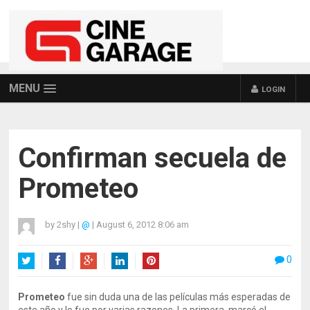
MENU
LOGIN
Confirman secuela de
Prometeo
by
2shy
|
@
|
August 6, 2012 8:06 am
0
Twitter
Facebook
Google+
LinkedIn
Pinterest
Prometeo
fue sin duda una de las películas más esperadas de