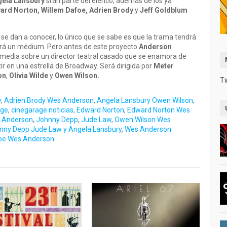
ela Lansbury
srán parte del elenco, además de los ya
dward Norton, Willem Dafoe, Adrien Brody
y
Jeff Goldblum
.
no se dan a conocer, lo único que se sabe es que la trama tendrá
será un médium. Pero antes de este proyecto
Anderson
omedia sobre un director teatral casado que se enamora de
ir en una estrella de Broadway. Será dirigida por
Meter
on
,
Olivia Wilde
y
Owen Wilson.
T
y
,
Adrien Brody Wes Anderson
,
Angela Lansbury Owen Wilson
,
age
,
cinegarage noticias
,
Edward Norton
,
Edward Norton Wes
s Anderson
,
Johnny Depp
,
Jude Law
,
Owen Wilson Wes
ny Depp Jude Law y Angela Lansbury
,
Wes Anderson
oe Wes Anderson