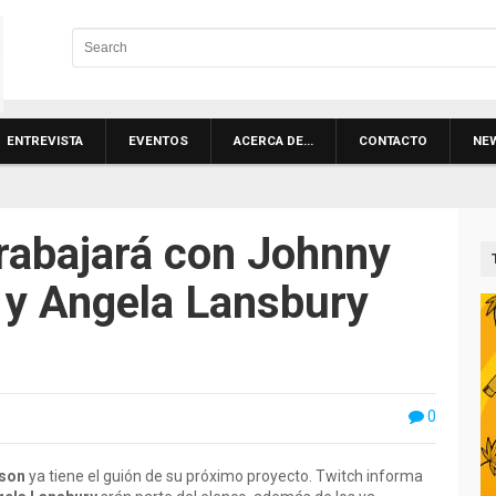
ENTREVISTA
EVENTOS
ACERCA DE…
CONTACTO
NE
rabajará con Johnny
 y Angela Lansbury
0
son
ya tiene el guión de su próximo proyecto. Twitch informa