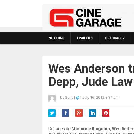
NOTICIAS
TRAILERS
CRÍTICAS
Wes Anderson t
Depp, Jude Law
by
2shy
|
@
|
July 16, 2012 8:31 am
Twitter
Facebook
Google+
LinkedIn
Pinterest
Después de
Moonrise Kingdom,
Wes Ander