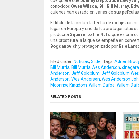
que quiere que
Johnny Depp, Jude Law
y
Ang
conocidos
Owen Wilson, Bill Bill Murray, E
quienes han estado en varias de sus películas
El título de la cinta y la fecha de rodaje aún 
lugar en Europa y uno de los protagonistas 
producirá
Squirrel to the Nuts
, que es una c
una prostituta, a la que se empeña en convert
Bogdanovich
y protagonizado por
Brie Lars
Filed under:
Noticias
,
Slider
Tags:
Adrien Brod
Bill Murria
,
Bill Murria Wes Anderson
,
cinegar
Anderson
,
Jeff Goldblum
,
Jeff Goldblum We
Anderson
,
Wes Anderson
,
Wes Anderson John
Moonrise Kingdom
,
Willem Dafoe
,
Willem Daf
RELATED POSTS