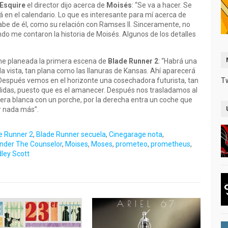
Esquire
el director dijo acerca de
Moisés
: “Se va a hacer. Se
 en el calendario. Lo que es interesante para mí acerca de
be de él, como su relación con Ramses II. Sinceramente, no
do me contaron la historia de Moisés. Algunos de los detalles
e planeada la primera escena de
Blade Runner 2
: “Habrá una
la vista, tan plana como las llanuras de Kansas. Ahí aparecerá
Después vemos en el horizonte una cosechadora futurista, tan
T
didas, puesto que es el amanecer. Después nos trasladamos al
a blanca con un porche, por la derecha entra un coche que
r nada más”.
e Runner 2
,
Blade Runner secuela
,
Cinegarage nota
,
nder The Counselor
,
Moises
,
Moses
,
prometeo
,
prometheus
,
dley Scott