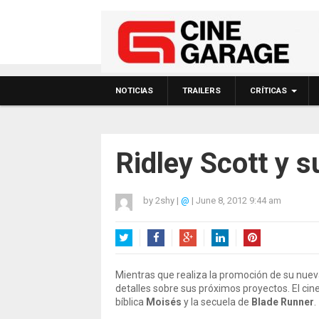
NOTICIAS
TRAILERS
CRÍTICAS
Ridley Scott y 
by
2shy
|
@
|
June 8, 2012 9:44 am
Twitter
Facebook
Google+
LinkedIn
Pinterest
Mientras que realiza la promoción de su nuev
detalles sobre sus próximos proyectos. El cin
bíblica
Moisés
y la secuela de
Blade Runner
.