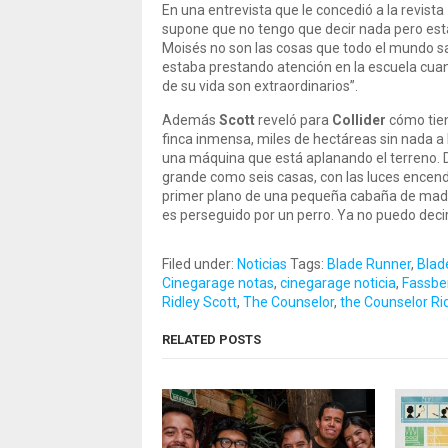
En una entrevista que le concedió a la revista
supone que no tengo que decir nada pero está
Moisés no son las cosas que todo el mundo sa
estaba prestando atención en la escuela cuan
de su vida son extraordinarios”.
Además
Scott
reveló para
Collider
cómo tien
finca inmensa, miles de hectáreas sin nada a 
una máquina que está aplanando el terreno. 
grande como seis casas, con las luces encen
primer plano de una pequeña cabaña de mader
es perseguido por un perro. Ya no puedo deci
Filed under:
Noticias
Tags:
Blade Runner
,
Blad
Cinegarage notas
,
cinegarage noticia
,
Fassbe
Ridley Scott
,
The Counselor
,
the Counselor Ri
RELATED POSTS