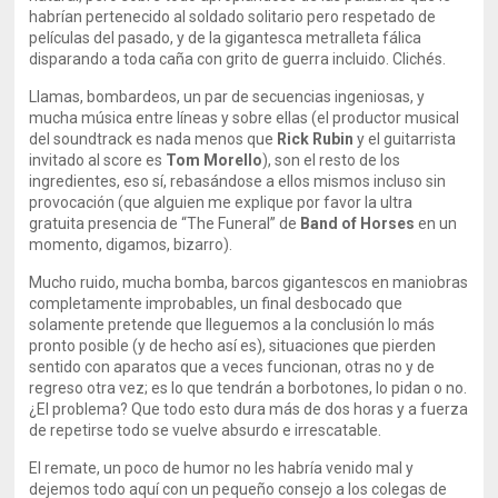
habrían pertenecido al soldado solitario pero respetado de
películas del pasado, y de la gigantesca metralleta fálica
disparando a toda caña con grito de guerra incluido. Clichés.
Llamas, bombardeos, un par de secuencias ingeniosas, y
mucha música entre líneas y sobre ellas (el productor musical
del soundtrack es nada menos que
Rick Rubin
y el guitarrista
invitado al score es
Tom Morello
), son el resto de los
ingredientes, eso sí, rebasándose a ellos mismos incluso sin
provocación (que alguien me explique por favor la ultra
gratuita presencia de “The Funeral” de
Band of Horses
en un
momento, digamos, bizarro).
Mucho ruido, mucha bomba, barcos gigantescos en maniobras
completamente improbables, un final desbocado que
solamente pretende que lleguemos a la conclusión lo más
pronto posible (y de hecho así es), situaciones que pierden
sentido con aparatos que a veces funcionan, otras no y de
regreso otra vez; es lo que tendrán a borbotones, lo pidan o no.
¿El problema? Que todo esto dura más de dos horas y a fuerza
de repetirse todo se vuelve absurdo e irrescatable.
El remate, un poco de humor no les habría venido mal y
dejemos todo aquí con un pequeño consejo a los colegas de