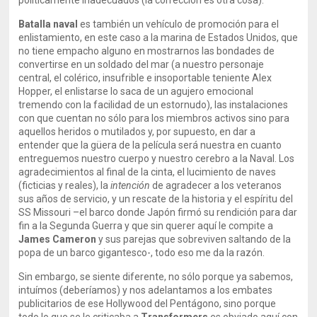
políticamente inadecuados (la corrección es otra cosa).
Batalla naval
es también un vehículo de promoción para el
enlistamiento, en este caso a la marina de Estados Unidos, que
no tiene empacho alguno en mostrarnos las bondades de
convertirse en un soldado del mar (a nuestro personaje
central, el colérico, insufrible e insoportable teniente Alex
Hopper, el enlistarse lo saca de un agujero emocional
tremendo con la facilidad de un estornudo), las instalaciones
con que cuentan no sólo para los miembros activos sino para
aquellos heridos o mutilados y, por supuesto, en dar a
entender que la güera de la película será nuestra en cuanto
entreguemos nuestro cuerpo y nuestro cerebro a la Naval. Los
agradecimientos al final de la cinta, el lucimiento de naves
(ficticias y reales), la
intención
de agradecer a los veteranos
sus años de servicio, y un rescate de la historia y el espíritu del
SS Missouri –el barco donde Japón firmó su rendición para dar
fin a la Segunda Guerra y que sin querer aquí le compite a
James Cameron
y sus parejas que sobreviven saltando de la
popa de un barco gigantesco-, todo eso me da la razón.
Sin embargo, se siente diferente, no sólo porque ya sabemos,
intuímos (deberíamos) y nos adelantamos a los embates
publicitarios de ese Hollywood del Pentágono, sino porque