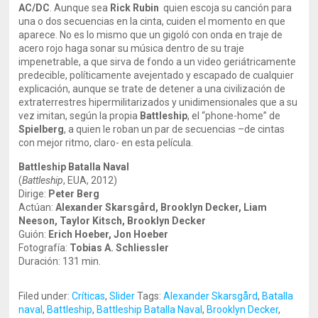
AC/DC
. Aunque sea
Rick Rubin
quien escoja su canción para
una o dos secuencias en la cinta, cuiden el momento en que
aparece. No es lo mismo que un gigoló con onda en traje de
acero rojo haga sonar su música dentro de su traje
impenetrable, a que sirva de fondo a un video geriátricamente
predecible, políticamente avejentado y escapado de cualquier
explicación, aunque se trate de detener a una civilización de
extraterrestres hipermilitarizados y unidimensionales que a su
vez imitan, según la propia
Battleship
, el “phone-home” de
Spielberg
, a quien le roban un par de secuencias –de cintas
con mejor ritmo, claro- en esta película.
Battleship Batalla Naval
(
Battleship
, EUA, 2012)
Dirige:
Peter Berg
Actúan:
Alexander Skarsgård, Brooklyn Decker, Liam
Neeson, Taylor Kitsch, Brooklyn Decker
Guión:
Erich Hoeber, Jon Hoeber
Fotografía:
Tobias A. Schliessler
Duración: 131 min.
Filed under:
Críticas
,
Slider
Tags:
Alexander Skarsgård
,
Batalla
naval
,
Battleship
,
Battleship Batalla Naval
,
Brooklyn Decker
,