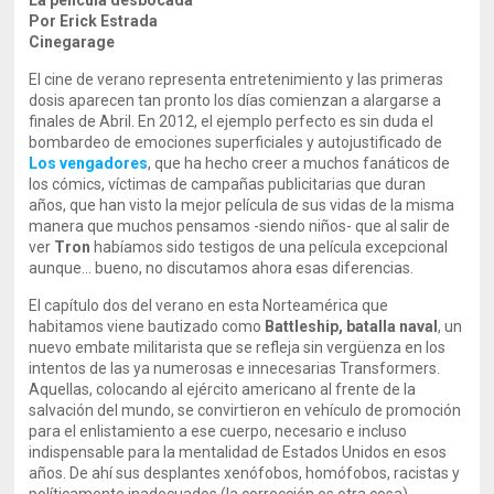
La película desbocada
Por Erick Estrada
Cinegarage
El cine de verano representa entretenimiento y las primeras
dosis aparecen tan pronto los días comienzan a alargarse a
finales de Abril. En 2012, el ejemplo perfecto es sin duda el
bombardeo de emociones superficiales y autojustificado de
Los vengadores
, que ha hecho creer a muchos fanáticos de
los cómics, víctimas de campañas publicitarias que duran
años, que han visto la mejor película de sus vidas de la misma
manera que muchos pensamos -siendo niños- que al salir de
ver
Tron
habíamos sido testigos de una película excepcional
aunque… bueno, no discutamos ahora esas diferencias.
El capítulo dos del verano en esta Norteamérica que
habitamos viene bautizado como
Battleship, batalla naval
, un
nuevo embate militarista que se refleja sin vergüenza en los
intentos de las ya numerosas e innecesarias Transformers.
Aquellas, colocando al ejército americano al frente de la
salvación del mundo, se convirtieron en vehículo de promoción
para el enlistamiento a ese cuerpo, necesario e incluso
indispensable para la mentalidad de Estados Unidos en esos
años. De ahí sus desplantes xenófobos, homófobos, racistas y