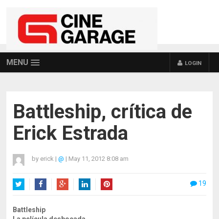
MENU
LOGIN
Battleship, crítica de
Erick Estrada
by
erick
|
@
|
May 11, 2012 8:08 am
19
Twitter
Facebook
Google+
LinkedIn
Pinterest
Battleship