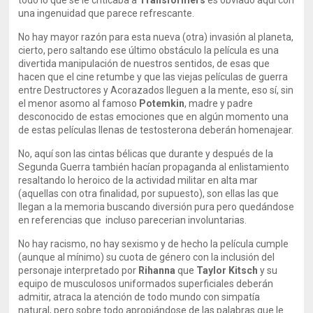
todo lo que se le criticaba a
Transformers
es obviado aquí con
una ingenuidad que parece refrescante.
No hay mayor razón para esta nueva (otra) invasión al planeta,
cierto, pero saltando ese último obstáculo la película es una
divertida manipulación de nuestros sentidos, de esas que
hacen que el cine retumbe y que las viejas películas de guerra
entre Destructores y Acorazados lleguen a la mente, eso sí, sin
el menor asomo al famoso
Potemkin
, madre y padre
desconocido de estas emociones que en algún momento una
de estas películas llenas de testosterona deberán homenajear.
No, aquí son las cintas bélicas que durante y después de la
Segunda Guerra también hacían propaganda al enlistamiento
resaltando lo heroico de la actividad militar en alta mar
(aquellas con otra finalidad, por supuesto), son ellas las que
llegan a la memoria buscando diversión pura pero quedándose
en referencias que incluso parecerian involuntarias.
No hay racismo, no hay sexismo y de hecho la película cumple
(aunque al mínimo) su cuota de género con la inclusión del
personaje interpretado por
Rihanna
que
Taylor Kitsch
y su
equipo de musculosos uniformados superficiales deberán
admitir, atraca la atención de todo mundo con simpatía
natural, pero sobre todo apropiándose de las palabras que le