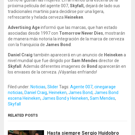
como le gustan las mujeres. En al menos una escena de la
próxima película del agente 007,
Skyfall,
dejará de lado sus
tradicionales martinis para decidirse por una ligera,
refrescante y helada cerveza
Heineken
.
Advertising Age
informó que las marcas, que han estado
asociadas desde 1997 con
Tomorrow Never Dies
, mostrarán
de manera más notoria la integración de la marca de cerveza
con la franquicia de
James Bond
.
Daniel Craig
también aparecerá en un anuncio de
Heineken
a
nivel mundial que fue dirigido por
Sam Mendes
director de
Skyfall
. Además diferentes imagenes de
Bond
aparecerán en
los envases de la cerveza. ¡Váyanlas enfriando!
Filed under:
Noticias
,
Slider
Tags:
Agente 007
,
cinegarage
noticias
,
Daniel Craig
,
Heineken
,
James Bond
,
James Bond
escena Heineken
,
James Bond y Heineken
,
Sam Mendes
,
Skyfall
RELATED POSTS
Hasta siempre Sergio Huidobro