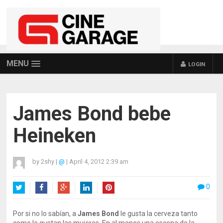
MENU
LOGIN
James Bond bebe
Heineken
by
2shy
|
@
|
April 4, 2012 2:39 am
0
Twitter
Facebook
Google+
LinkedIn
Pinterest
Por si no lo sabían, a
James Bond
le gusta la cerveza tanto