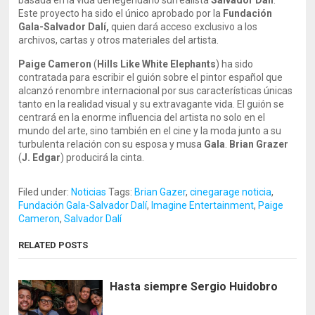
basada en la vida del legendario surrealista
Salvador Dalí
.
Este proyecto ha sido el único aprobado por la
Fundación
Gala-Salvador Dalí,
quien dará acceso exclusivo a los
archivos, cartas y otros materiales del artista.
Paige Cameron
(
Hills Like White Elephants
) ha sido
contratada para escribir el guión sobre el pintor español que
alcanzó renombre internacional por sus características únicas
tanto en la realidad visual y su extravagante vida. El guión se
centrará en la enorme influencia del artista no solo en el
mundo del arte, sino también en el cine y la moda junto a su
turbulenta relación con su esposa y musa
Gala
.
Brian Grazer
(
J. Edgar
) producirá la cinta.
Filed under:
Noticias
Tags:
Brian Gazer
,
cinegarage noticia
,
Fundación Gala-Salvador Dalí
,
Imagine Entertainment
,
Paige
Cameron
,
Salvador Dalí
RELATED POSTS
Hasta siempre Sergio Huidobro