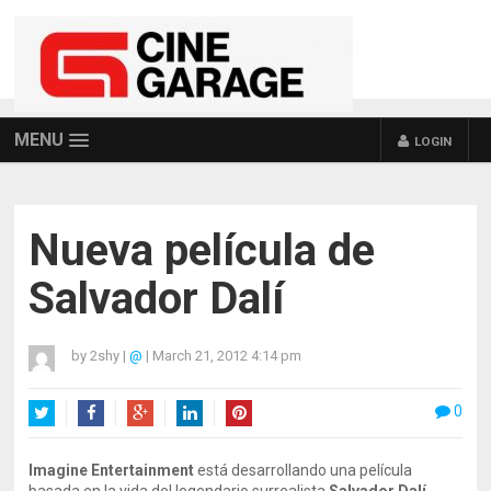
MENU
LOGIN
Nueva película de
Salvador Dalí
by
2shy
|
@
|
March 21, 2012 4:14 pm
0
Twitter
Facebook
Google+
LinkedIn
Pinterest
Imagine Entertainment
está desarrollando una película