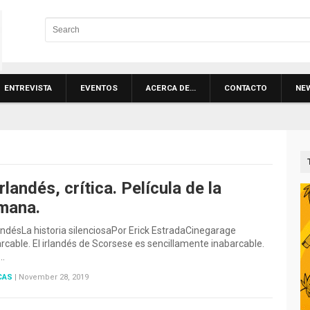
ENTREVISTA
EVENTOS
ACERCA DE…
CONTACTO
NE
irlandés, crítica. Película de la
mana.
landésLa historia silenciosaPor Erick EstradaCinegarage
rcable. El irlandés de Scorsese es sencillamente inabarcable.
…
CAS
|
November 28, 2019