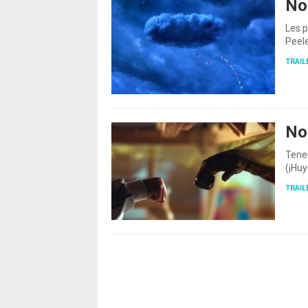
No
Les p
Peele
TRAIL
No
Tenem
(¡Huy
TRAIL