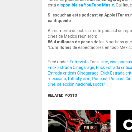
está
disponible en YouTube Music
. Califiq
Si escuchan este podcast en Apple iTunes r
califíquenlo
.
Al momento de publicar este podcast se repor
cines de México reunieron:
86.4 millones de pesos
de los 5 partidos qu
1.2 millones
de espectadores en todo México
Filed under:
Entrevista
Tags:
cine
,
cine podcas
Erick Estrada Cinegarage
,
Erick Estrada crític
Estrada criticas Cinegarage
,
Erick Estrada crít
mexicano
,
futbol y cine
,
Podcast
,
Podcast Ci
cine
,
selección nacional
,
soccer
RELATED POSTS