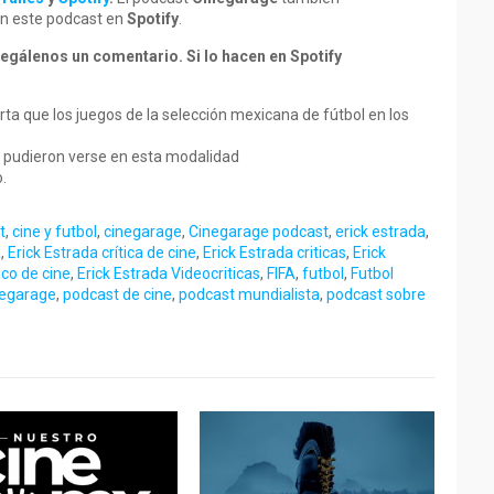
uen este podcast en
Spotify
.
egálenos un comentario. Si lo hacen en Spotify
ta que los juegos de la selección mexicana de fútbol en los
e pudieron verse en esta modalidad
.
t
,
cine y futbol
,
cinegarage
,
Cinegarage podcast
,
erick estrada
,
a
,
Erick Estrada crítica de cine
,
Erick Estrada criticas
,
Erick
ico de cine
,
Erick Estrada Videocriticas
,
FIFA
,
futbol
,
Futbol
negarage
,
podcast de cine
,
podcast mundialista
,
podcast sobre