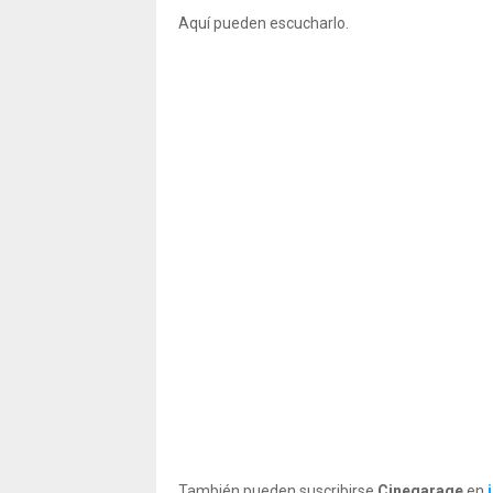
Aquí pueden escucharlo.
También pueden suscribirse
Cinegarage
en