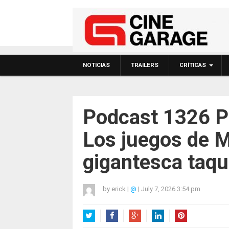
NOTICIAS
TRAILERS
CRÍTICAS
Podcast 1326 P
Los juegos de M
gigantesca taqui
by
erick
|
@
|
July 7, 2026 3:54 pm
Twitter
Facebook
Google+
LinkedIn
Pinterest