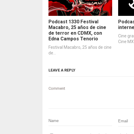
Podcast 1330 Festival
Podcas
Macabro, 25 años de cine
intern
de terror en CDMX, con
Cine gra
Edna Campos Tenorio
Cine M
Festival Macabro, 25 años de cine
de…
LEAVE A REPLY
Comment