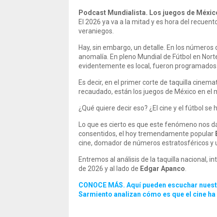
Podcast Mundialista. Los juegos de México 
El 2026 ya va a la mitad y es hora del recuent
veraniegos.
Hay, sin embargo, un detalle. En los números
anomalía. En pleno Mundial de Fútbol en Nort
evidentemente es local, fueron programados e
Es decir, en el primer corte de taquilla cinem
recaudado, están los juegos de México en el 
¿Qué quiere decir eso? ¿El cine y el fútbol 
Lo que es cierto es que este fenómeno nos da
consentidos, el hoy tremendamente popular
cine, domador de números estratosféricos y 
Entremos al análisis de la taquilla nacional, i
de 2026 y al lado de
Edgar Apanco
.
CONOCE MÁS. Aquí pueden escuchar nuestro
Sarmiento analizan cómo es que el cine ha