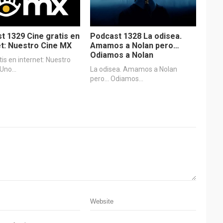
t 1329 Cine gratis en
Podcast 1328 La odisea.
et: Nuestro Cine MX
Amamos a Nolan pero…
Odiamos a Nolan
tis en internet: Nuestro
XUno…
La odisea. Amamos a Nolan
pero… Odiamos…