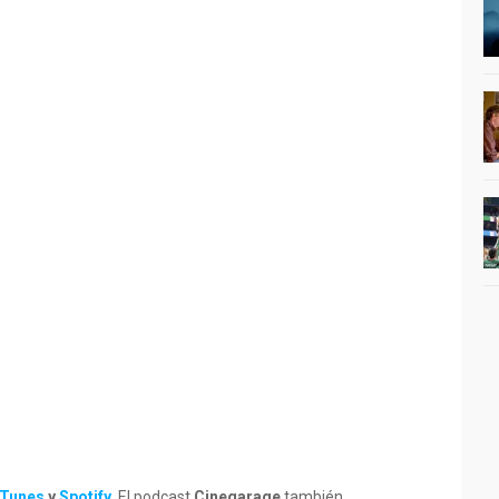
iTunes
y
Spotify
.
El podcast
Cinegarage
también