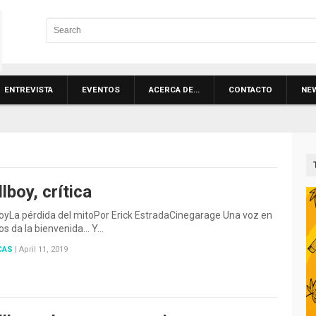
ENTREVISTA
EVENTOS
ACERCA DE…
CONTACTO
NE
lboy, crítica
oyLa pérdida del mitoPor Erick EstradaCinegarage Una voz en
os da la bienvenida… Y…
CAS
|
April 11, 2019