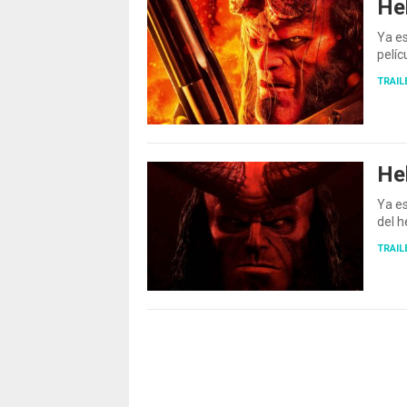
Hel
Ya es
pelí
TRAIL
He
Ya es
del 
TRAIL