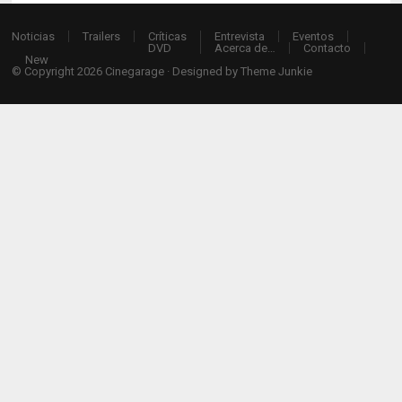
Noticias
Trailers
Críticas
Entrevista
Eventos
DVD
Acerca de…
Contacto
New
© Copyright 2026
Cinegarage
· Designed by
Theme Junkie