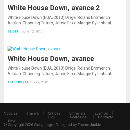
White House Down, avance 2
White House Down (EUA, 2013) Dirige: Roland Emmerich
Actúan: Channing Tatum, Jamie Foxx, Maggie Gyllenhaal,…
SLIDER
|
June 12, 2013
White House Down, avance
White House Down (EUA, 2013) Dirige: Roland Emmerich
Actúan: Channing Tatum, Jamie Foxx, Maggie Gyllenhaal,…
TRAILERS
|
March 27, 2013
Noticias
Trailers
Críticas
Entrevista
Eventos
DVD
Acerca de…
Contacto
New
© Copyright 2026
Cinegarage
· Designed by
Theme Junkie