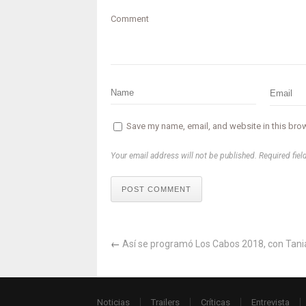
Comment
Save my name, email, and website in this brow
Your email address will not be published. Required fiel
POST COMMENT
←
Así se programó Los Cabos 2018, con Tan
Noticias
Trailers
Críticas
Entrevista