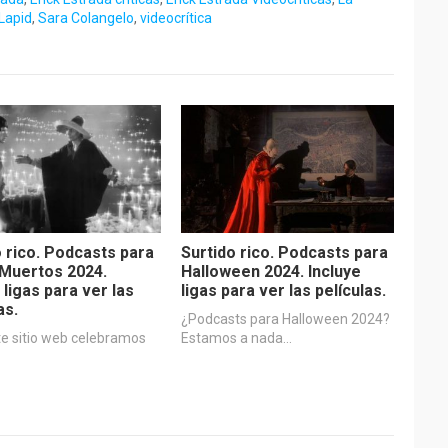
Lapid
,
Sara Colangelo
,
videocrítica
o rico. Podcasts para
Surtido rico. Podcasts para
 Muertos 2024.
Halloween 2024. Incluye
 ligas para ver las
ligas para ver las películas.
as.
¿Podcasts para Halloween 2024?
te sitio web celebramos
Estamos a nada…