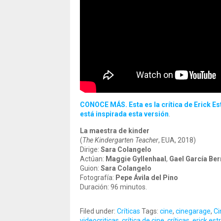
CONOCE MÁS. Esta es la crítica de Erick Es
está inspirada esta versión
.
La maestra de kinder
(
The Kindergarten Teacher
, EUA, 2018)
Dirige:
Sara Colangelo
Actúan:
Maggie Gyllenhaal
,
Gael García Ber
Guion:
Sara Colangelo
Fotografía:
Pepe Ávila del Pino
Duración: 96 minutos.
Filed under:
Críticas
Tags:
cine
,
cinegarage
,
Ci
videocriticas
,
crítica de cine
,
críticas
,
erick est