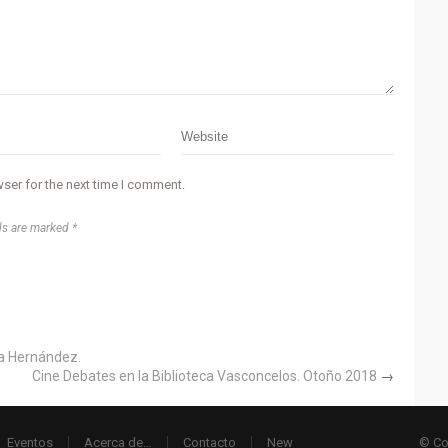
ser for the next time I comment.
ds are marked *
ia Hernández.
Cine Debates en la Biblioteca Vasconcelos. Otoño 2018
→
Eventos
Acerca de…
Contacto
New
© Co