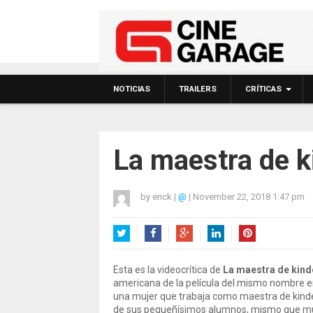
NOTICIAS
TRAILERS
CRÍTICAS
La maestra de ki
by
erick
|
@
|
November 22, 2018 1:47 pm
Twitter
Facebook
Google+
LinkedIn
Pinterest
Esta es la videocrítica de
La maestra de kind
americana de la película del mismo nombre 
una mujer que trabaja como maestra de kind
de sus pequeñísimos alumnos, mismo que mues