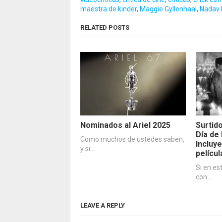
maestra de kinder
,
Maggie Gyllenhaal
,
Nadav 
RELATED POSTS
Nominados al Ariel 2025
Surtid
Día de
Como muchos de ustedes saben,
Incluye
y si…
películ
Si en es
con…
LEAVE A REPLY