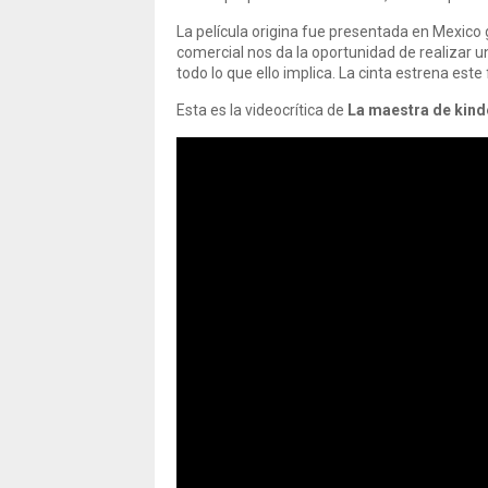
La película origina fue presentada en Mexico g
comercial nos da la oportunidad de realizar 
todo lo que ello implica. La cinta estrena est
Esta es la videocrítica de
La maestra de kind