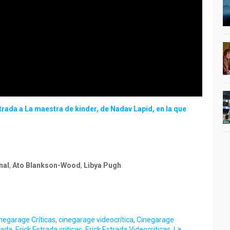
trada a La maestra de kinder, de Nadav Lapid, en la que
nal
,
Ato Blankson-Wood
,
Libya Pugh
negarage Críticas
,
cinegarage videocrítica
,
Cinegarage
rada
,
Erick Estrada criticas
,
Erick Estrada Videocriticas
,
La