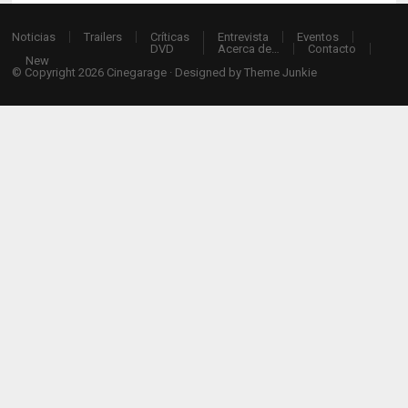
Noticias
Trailers
Críticas
Entrevista
Eventos
DVD
Acerca de…
Contacto
New
© Copyright 2026
Cinegarage
· Designed by
Theme Junkie